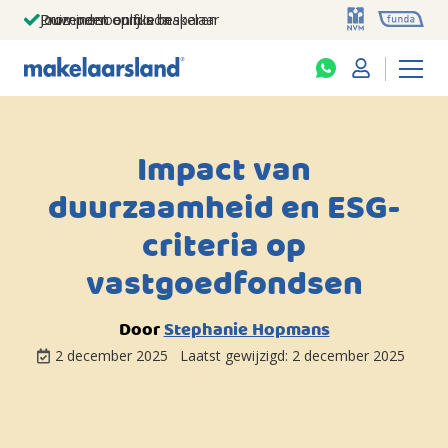
Jouw persoonlijke makelaar
Duizenden euro's besparen
Prominent op funda
Impact van
duurzaamheid en ESG-
criteria op
vastgoedfondsen
Door
Stephanie Hopmans
2 december 2025
Laatst gewijzigd:
2 december 2025