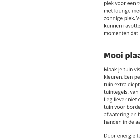
plek voor een tu
met lounge meu
zonnige plek. V
kunnen ravotte
momenten dat j
Mooi pla
Maak je tuin vi
kleuren. Een p
tuin extra diep
tuintegels, van
Leg liever niet
tuin voor borde
afwatering en b
handen in de a
Door energie te