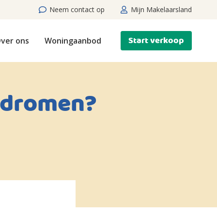
Neem contact op
Mijn Makelaarsland
Start verkoop
ver ons
Woningaanbod
e dromen?