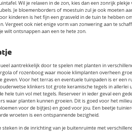
intafel. Wil je relaxen in de zon, kies dan een zonrijk plekje
bels. Je bloemenborders of moestuin zul je ook moeten a
oor kinderen is het fijn een grasveld in de tuin te hebben om
n. Vergeet ook niet enige vorm van zonwering aan te schaf
e wilt ontsnappen aan een te hete zon.
atje
sueel aantrekkelijk door te spelen met planten in verschille
ergola of rozenboog waar mooie klimplanten overheen groei
te geven. Voor het terras en eventuele tuinpaden is er een 
 ouderwetse klinkers tot grote keramische tegels in allerlei 
 de hele tuin vol met tegels. Reserveer in ieder geval een ged
rs waar planten kunnen groeien. Dit is goed voor het milieu
loemen voor de bijtjes) en goed voor jou. Een beetje tuinier
arde wroeten is een ontspannende bezigheid.
 steken in de inrichting van je buitenruimte met verschille