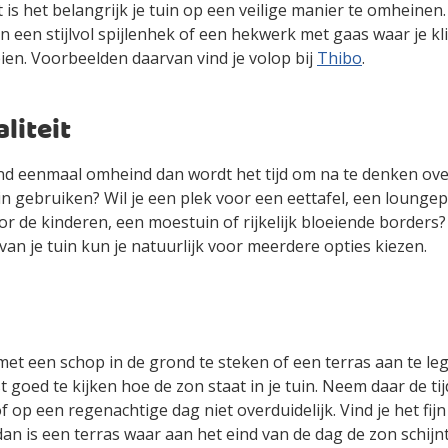
 is het belangrijk je tuin op een veilige manier te omheinen
n een stijlvol spijlenhek of een hekwerk met gaas waar je k
ien. Voorbeelden daarvan vind je volop bij
Thibo
.
liteit
ond eenmaal omheind dan wordt het tijd om na te denken over
in gebruiken? Wil je een plek voor een eettafel, een loungep
or de kinderen, een moestuin of rijkelijk bloeiende borders?
van je tuin kun je natuurlijk voor meerdere opties kiezen.
met een schop in de grond te steken of een terras aan te leg
t goed te kijken hoe de zon staat in je tuin. Neem daar de ti
of op een regenachtige dag niet overduidelijk. Vind je het fij
dan is een terras waar aan het eind van de dag de zon schijn