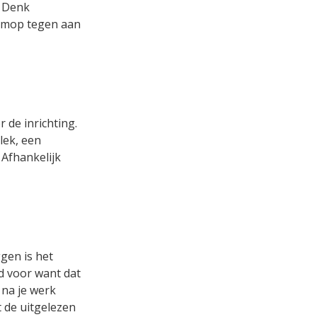
. Denk
limop tegen aan
 de inrichting.
lek, een
 Afhankelijk
gen is het
jd voor want dat
n na je werk
t de uitgelezen