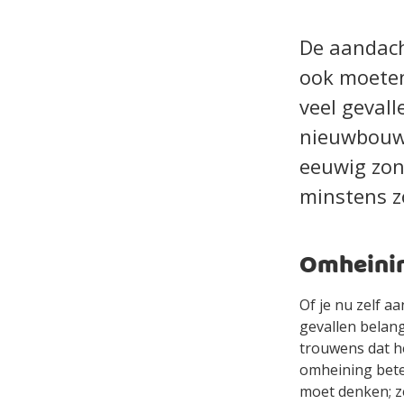
De aandach
ook moeten 
veel gevall
nieuwbouwh
eeuwig zon
minstens zo
Omheini
Of je nu zelf aa
gevallen belang
trouwens dat he
omheining betek
moet denken; ze