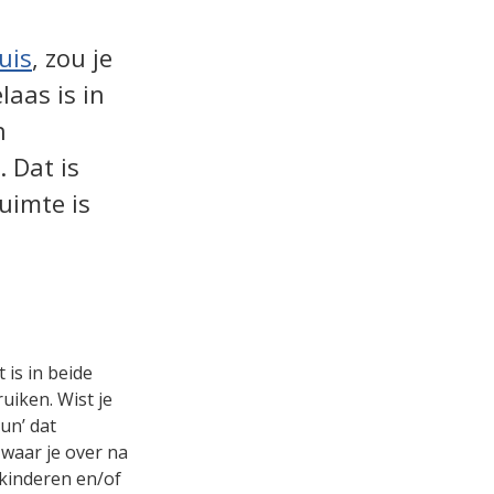
uis
, zou je
laas is in
n
 Dat is
uimte is
 is in beide
uiken. Wist je
un’ dat
 waar je over na
 kinderen en/of