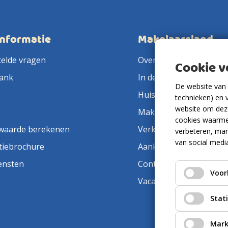
informatie
Makelaarsland
telde vragen
Over ons
Cookie 
ank
In de pers
De website van 
Huis verkopen
technieken) en 
website om deze
Makelaar in de buurt
cookies waarme
waarde berekenen
Verkoopmakelaar
verbeteren, mar
van social medi
tiebrochure
Aankoopmakelaar
ensten
Contact
Voor
Vacatures
Stat
Mark