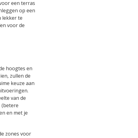
 voor een terras
anleggen op een
 lekker te
fen voor de
nde hoogtes en
en, zullen de
ruime keuze aan
uitvoeringen.
eelte van de
 (betere
en en met je
nde zones voor