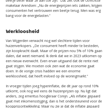
beetje beter waar ze aan toe zijn.” Dat ziet ook de Utrechtse
makelaar Arendsen: „Nu de energieprijzen iets zakken, krijgen
consumenten het vertrouwen een beetje terug. Men was erg
bang voor de energielasten.”
Werkloosheid
Van Wijgerden verwacht nog wel slechtere tijden voor
huizenverkopers. „De consument heeft minder te besteden,
zijn koopkracht daalt. Maar of de prijzen nou 5% of 10% gaan
dalen, dat weet niemand. Ik denk dat we in 2023 uitkomen op
een nieuw evenwicht. Even ervan uitgaand dat de rente niet
gaat stijgen. We moeten ook zien wat de economie gaat
doen. In de vorige crisis hadden we een enorme
werkloosheid, dat heeft invloed op de woningmarkt.”
In vroeger tijden joeg hyperinflatie, die dit jaar op rond 10%
uitkomt, ook nog wel eens de huizenprijzen op. Nu ligt dat
anders, zeg emeritus hoogleraar Conijn. „Als inflatie gepaard
gaat met inkomensstijging, dan is het ondersteunend voor de
koopprijsontwikkeling. Maar nu zie je dat de inflatie gepaard