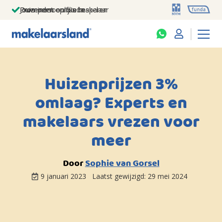
Jouw persoonlijke makelaar
Duizenden euro's besparen
Prominent op funda
Huizenprijzen 3%
omlaag? Experts en
makelaars vrezen voor
meer
Door
Sophie van Gorsel
9 januari 2023
Laatst gewijzigd:
29 mei 2024