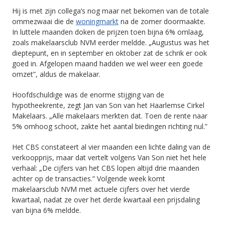
Hij is met zijn collega’s nog maar net bekomen van de totale
ommezwaai die de
woningmarkt
na de zomer doormaakte.
In luttele maanden doken de prijzen toen bijna 6% omlaag,
zoals makelaarsclub NVM eerder meldde. „Augustus was het
dieptepunt, en in september en oktober zat de schrik er ook
goed in. Afgelopen maand hadden we wel weer een goede
omzet”, aldus de makelaar.
Hoofdschuldige was de enorme stijging van de
hypotheekrente, zegt Jan van Son van het Haarlemse Cirkel
Makelaars. „Alle makelaars merkten dat. Toen de rente naar
5% omhoog schoot, zakte het aantal biedingen richting nul.”
Het CBS constateert al vier maanden een lichte daling van de
verkoopprijs, maar dat vertelt volgens Van Son niet het hele
verhaal: „De cijfers van het CBS lopen altijd drie maanden
achter op de transacties.” Volgende week komt
makelaarsclub NVM met actuele cijfers over het vierde
kwartaal, nadat ze over het derde kwartaal een prijsdaling
van bijna 6% meldde.