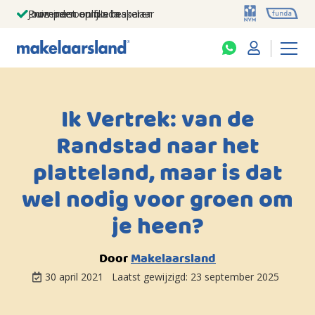
Jouw persoonlijke makelaar
Duizenden euro's besparen
Prominent op funda
Ik Vertrek: van de
Randstad naar het
platteland, maar is dat
wel nodig voor groen om
je heen?
Door
Makelaarsland
30 april 2021
Laatst gewijzigd:
23 september 2025