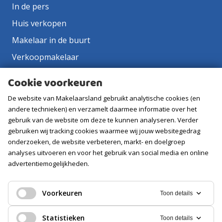
In de pers
Huis verkopen
Makelaar in de buurt
Verkoopmakelaar
Aankoopmakelaar
Cookie voorkeuren
Contact
De website van Makelaarsland gebruikt analytische cookies (en
Vacatures
andere technieken) en verzamelt daarmee informatie over het
gebruik van de website om deze te kunnen analyseren. Verder
gebruiken wij tracking cookies waarmee wij jouw websitegedrag
Volg ons
onderzoeken, de website verbeteren, markt- en doelgroep
analyses uitvoeren en voor het gebruik van social media en online
advertentiemogelijkheden.
Voorkeuren
Toon details
Statistieken
Toon details