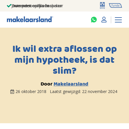
Jouw persoonlijke makelaar
Duizenden euro's besparen
Prominent op funda
Ik wil extra aflossen op
mijn hypotheek, is dat
slim?
Door
Makelaarsland
26 oktober 2018
Laatst gewijzigd:
22 november 2024