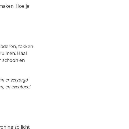
 maken. Hoe je
 bladeren, takken
 ruimen. Haal
r schoon en
uin er verzorgd
en, en eventueel
oning zo licht