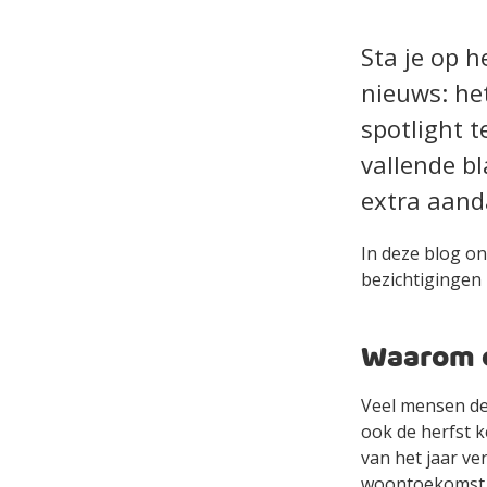
Sta je op h
nieuws: he
spotlight t
vallende b
extra aand
In deze blog on
bezichtigingen 
Waarom d
Veel mensen de
ook de herfst k
van het jaar v
woontoekomst