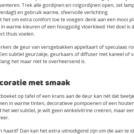
senteren. Trek alle gordijnen en rolgordijnen open, zet lamp
erdag!) en gebruik warme, sfeervolle verlichting.
t het om extra comfort toe te voegen: denk aan een mooi pl
in warme kleuren of een hoogpolig vloerkleed. Het doel is d
ct thuis voelen.
werken: de geur van versgebakken appeltaart of speculaas ro
 Een subtiel geurzakje, geurkaars of diffuser met kaneel of v
zolang het maar niet te overheersend is.
coratie met smaak
tboeket op tafel of een krans aan de deur kan nét dat beetje
en in warme tinten, decoratieve pompoenen of een houten
 het wel subtiel, je wilt geen winkelvitrine creëren, maar een
eer.
 haard? Dan kan het extra uitnodigend zijn om die aan te s