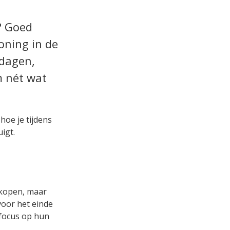
t? Goed
oning in de
 dagen,
m nét wat
hoe je tijdens
igt.
rkopen, maar
voor het einde
 focus op hun