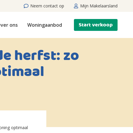
Neem contact op
Mijn Makelaarsland
Start verkoop
ver ons
Woningaanbod
e herfst: zo
ptimaal
woning optimaal