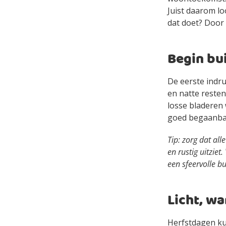
Juist daarom lo
dat doet? Door 
Begin bu
De eerste indruk
en natte resten
losse bladeren
goed begaanbaa
Tip: zorg dat all
en rustig uitzie
een sfeervolle b
Licht, wa
Herfstdagen kun