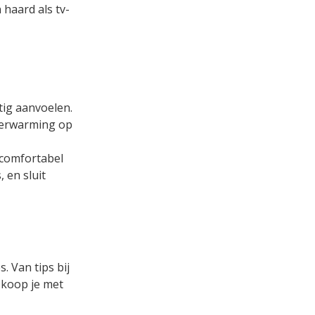
haard als tv-
tig aanvoelen.
verwarming op
 comfortabel
 en sluit
 Van tips bij
p koop je met