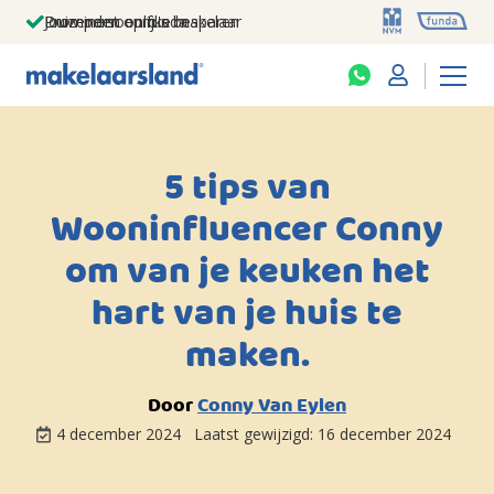
Jouw persoonlijke makelaar
Duizenden euro's besparen
Prominent op funda
5 tips van
Wooninfluencer Conny
om van je keuken het
hart van je huis te
maken.
Door
Conny Van Eylen
4 december 2024
Laatst gewijzigd:
16 december 2024