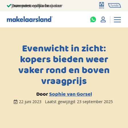
Jouw persoonlijke makelaar
Duizenden euro's besparen
Prominent op funda
Evenwicht in zicht:
kopers bieden weer
vaker rond en boven
vraagprijs
Door
Sophie van Gorsel
22 juni 2023
Laatst gewijzigd:
23 september 2025