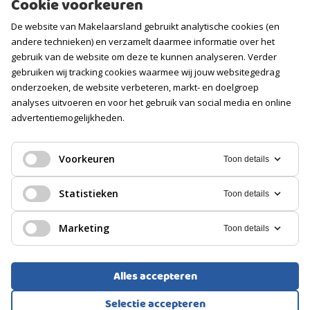
Cookie voorkeuren
Contact
De website van Makelaarsland gebruikt analytische cookies (en
Vacatures
andere technieken) en verzamelt daarmee informatie over het
gebruik van de website om deze te kunnen analyseren. Verder
Volg ons
gebruiken wij tracking cookies waarmee wij jouw websitegedrag
onderzoeken, de website verbeteren, markt- en doelgroep
analyses uitvoeren en voor het gebruik van social media en online
advertentiemogelijkheden.
Voorkeuren
Toon details
Statistieken
Toon details
Marketing
Toon details
Alles accepteren
Voorwaarden
Privacyverklaring
Cookies
Selectie accepteren