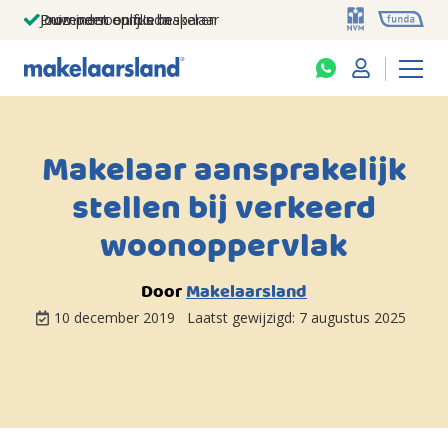
Jouw persoonlijke makelaar
Duizenden euro's besparen
Prominent op funda
Makelaar aansprakelijk
stellen bij verkeerd
woonoppervlak
Door
Makelaarsland
10 december 2019
Laatst gewijzigd:
7 augustus 2025