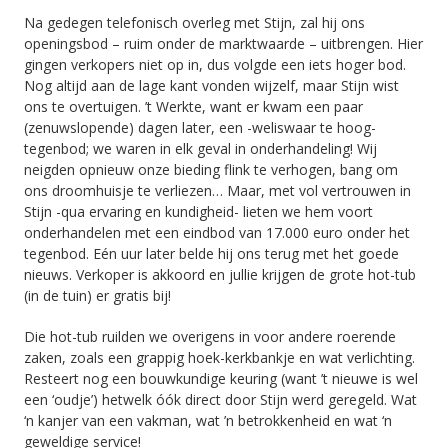
Na gedegen telefonisch overleg met Stijn, zal hij ons
openingsbod – ruim onder de marktwaarde – uitbrengen. Hier
gingen verkopers niet op in, dus volgde een iets hoger bod.
Nog altijd aan de lage kant vonden wijzelf, maar Stijn wist
ons te overtuigen. ’t Werkte, want er kwam een paar
(zenuwslopende) dagen later, een -weliswaar te hoog-
tegenbod; we waren in elk geval in onderhandeling! Wij
neigden opnieuw onze bieding flink te verhogen, bang om
ons droomhuisje te verliezen… Maar, met vol vertrouwen in
Stijn -qua ervaring en kundigheid- lieten we hem voort
onderhandelen met een eindbod van 17.000 euro onder het
tegenbod. Eén uur later belde hij ons terug met het goede
nieuws. Verkoper is akkoord en jullie krijgen de grote hot-tub
(in de tuin) er gratis bij!
Die hot-tub ruilden we overigens in voor andere roerende
zaken, zoals een grappig hoek-kerkbankje en wat verlichting.
Resteert nog een bouwkundige keuring (want ’t nieuwe is wel
een ‘oudje’) hetwelk óók direct door Stijn werd geregeld. Wat
‘n kanjer van een vakman, wat ’n betrokkenheid en wat ‘n
geweldige service!