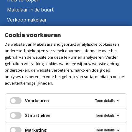
Makelaar in de buurt
Verkoopmakelaar
Aankoopmakelaar
Cookie voorkeuren
Contact
De website van Makelaarsland gebruikt analytische cookies (en
Vacatures
andere technieken) en verzamelt daarmee informatie over het
gebruik van de website om deze te kunnen analyseren. Verder
gebruiken wij tracking cookies waarmee wij jouw websitegedrag
Volg ons
onderzoeken, de website verbeteren, markt- en doelgroep
analyses uitvoeren en voor het gebruik van social media en online
advertentiemogelijkheden.
Voorkeuren
Toon details
Statistieken
Toon details
Marketing
Toon details