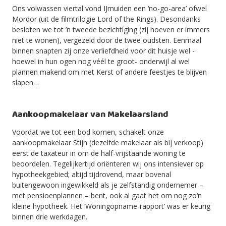
Ons volwassen viertal vond IJmuiden een ‘no-go-area’ ofwel
Mordor (uit de filmtrilogie Lord of the Rings). Desondanks
besloten we tot ’n tweede bezichtiging (zij hoeven er immers
niet te wonen), vergezeld door de twee oudsten. Eenmaal
binnen snapten zij onze verliefdheid voor dit huisje wel -
hoewel in hun ogen nog véél te groot- onderwijl al wel
plannen makend om met Kerst of andere feestjes te blijven
slapen…
Aankoopmakelaar van Makelaarsland
Voordat we tot een bod komen, schakelt onze
aankoopmakelaar Stijn (dezelfde makelaar als bij verkoop)
eerst de taxateur in om de half-vrijstaande woning te
beoordelen. Tegelijkertijd oriënteren wij ons intensiever op
hypotheekgebied; altijd tijdrovend, maar bovenal
buitengewoon ingewikkeld als je zelfstandig ondernemer –
met pensioenplannen – bent, ook al gaat het om nog zo‘n
kleine hypotheek. Het ‘Woningopname-rapport’ was er keurig
binnen drie werkdagen.