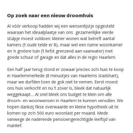
Op zoek naar een nieuw droomhuis
Al vóór verkoop hadden wij een wensenlijstje opgesteld
waaraan het ideaalplaatje van ons gezamenlijke vierde
stulpje moest voldoen: kleiner wonen wat betreft aantal
kamers (‘t oude telde er 8), maar wel een ruime woonkamer
en ‘n grotere tuin (’t liefst grenzend aan vaarwater) met
goede schuur of garage en dat alles in de regio Haarlem.
Een half jaar terug stond er zowaar precies zo’n huis te koop
in Haarlemmerliede (8 minuutjes van Haarlems stadshart),
maar we durfden toen de gok niet te nemen. Eerst moest
ons huis verkocht en nu ’t zover is, bleek dat natuurlijk
weggekaapt… Al snel bleek ons budget te klein om alle
droom- en woonwensen in Haarlem te kunnen vervullen. We
hopen dankzij fikse overwaarde en kleine hypotheek uit te
komen op zo’n 500 euro woonlast per maand. Mede
vanwege de naderende pensioengerechtigde leeftijd van
manlief.