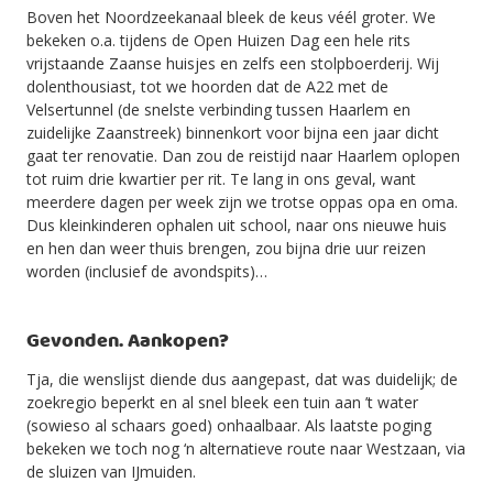
Boven het Noordzeekanaal bleek de keus véél groter. We
bekeken o.a. tijdens de Open Huizen Dag een hele rits
vrijstaande Zaanse huisjes en zelfs een stolpboerderij. Wij
dolenthousiast, tot we hoorden dat de A22 met de
Velsertunnel (de snelste verbinding tussen Haarlem en
zuidelijke Zaanstreek) binnenkort voor bijna een jaar dicht
gaat ter renovatie. Dan zou de reistijd naar Haarlem oplopen
tot ruim drie kwartier per rit. Te lang in ons geval, want
meerdere dagen per week zijn we trotse oppas opa en oma.
Dus kleinkinderen ophalen uit school, naar ons nieuwe huis
en hen dan weer thuis brengen, zou bijna drie uur reizen
worden (inclusief de avondspits)…
Gevonden. Aankopen?
Tja, die wenslijst diende dus aangepast, dat was duidelijk; de
zoekregio beperkt en al snel bleek een tuin aan ’t water
(sowieso al schaars goed) onhaalbaar. Als laatste poging
bekeken we toch nog ‘n alternatieve route naar Westzaan, via
de sluizen van IJmuiden.