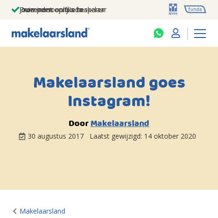
Jouw persoonlijke makelaar
Duizenden euro's besparen
Prominent op funda
Makelaarsland goes
Instagram!
Door
Makelaarsland
30 augustus 2017
Laatst gewijzigd:
14 oktober 2020
Makelaarsland