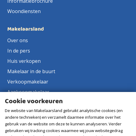
Informatiebrochure
Woondiensten
Makelaarsland
Over ons
In de pers
Huis verkopen
Makelaar in de buurt
Verkoopmakelaar
Aankoopmakelaar
Cookie voorkeuren
Contact
De website van Makelaarsland gebruikt analytische cookies (en
Vacatures
andere technieken) en verzamelt daarmee informatie over het
gebruik van de website om deze te kunnen analyseren. Verder
Volg ons
gebruiken wij tracking cookies waarmee wij jouw websitegedrag