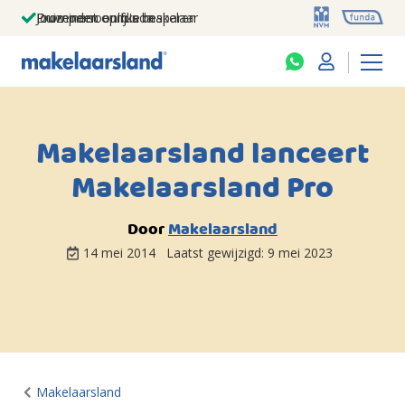
Jouw persoonlijke makelaar
Duizenden euro's besparen
Prominent op funda
Makelaarsland lanceert
Makelaarsland Pro
Door
Makelaarsland
14 mei 2014
Laatst gewijzigd:
9 mei 2023
Makelaarsland