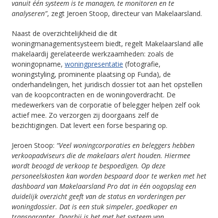
vanuit één systeem is te managen, te monitoren en te
analyseren”
, zegt Jeroen Stoop, directeur van Makelaarsland.
Naast de overzichtelijkheid die dit
woningmanagementsysteem biedt, regelt Makelaarsland alle
makelaardij gerelateerde werkzaamheden: zoals de
woningopname,
woningpresentatie
(fotografie,
woningstyling, prominente plaatsing op Funda), de
onderhandelingen, het juridisch dossier tot aan het opstellen
van de koopcontracten en de woningoverdracht. De
medewerkers van de corporatie of belegger helpen zelf ook
actief mee. Zo verzorgen zij doorgaans zelf de
bezichtigingen. Dat levert een forse besparing op.
Jeroen Stoop:
“Veel woningcorporaties en beleggers hebben
verkoopadviseurs die de makelaars alert houden. Hiermee
wordt beoogd de verkoop te bespoedigen. Op deze
personeelskosten kan worden bespaard door te werken met het
dashboard van Makelaarsland Pro dat in één oogopslag een
duidelijk overzicht geeft van de status en vorderingen per
woningdossier. Dat is een stuk simpeler, goedkoper en
transparanter. Daarbij is het met het systeem van