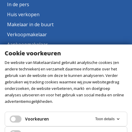
In de pers
Huis verkopen
Makelaar in de buurt
Verkoopmakelaar
Aankoopmakelaar
Cookie voorkeuren
Contact
De website van Makelaarsland gebruikt analytische cookies (en
Vacatures
andere technieken) en verzamelt daarmee informatie over het
gebruik van de website om deze te kunnen analyseren. Verder
Volg ons
gebruiken wij tracking cookies waarmee wij jouw websitegedrag
onderzoeken, de website verbeteren, markt- en doelgroep
analyses uitvoeren en voor het gebruik van social media en online
advertentiemogelijkheden.
Voorkeuren
Toon details