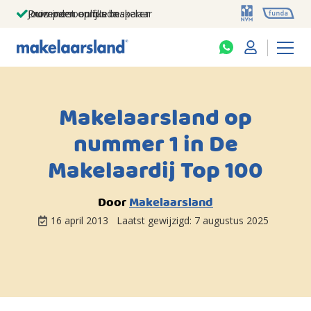
Jouw persoonlijke makelaar
Duizenden euro's besparen
Prominent op funda
Makelaarsland op
nummer 1 in De
Makelaardij Top 100
Door
Makelaarsland
16 april 2013
Laatst gewijzigd:
7 augustus 2025