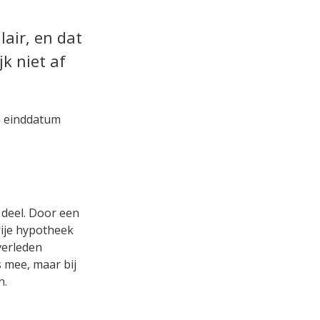
lair, en dat
k niet af
de einddatum
 deel. Door een
rije hypotheek
verleden
 mee, maar bij
n.