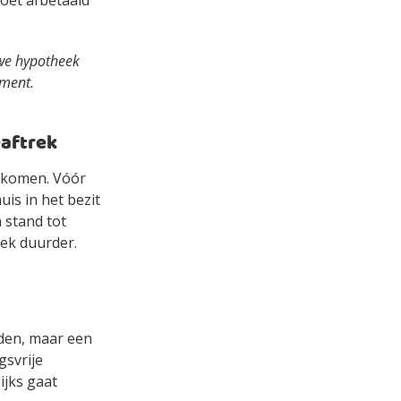
moet afbetaald
uwe hypotheek
oment.
eaftrek
inkomen. Vóór
is in het bezit
 stand tot
eek duurder.
rden, maar een
gsvrije
ijks gaat