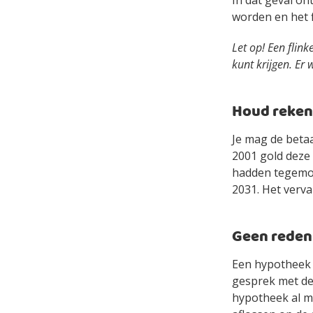
In dat geval on
worden en het f
Let op! Een flin
kunt krijgen. E
Houd reken
Je mag de beta
2001 gold deze 
hadden tegemoet
2031. Het verva
Geen reden 
Een hypotheek m
gesprek met de 
hypotheek al me