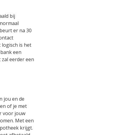
ald bij
 normaal
beurt er na 30
ontact
logisch is het
e bank een
 zal eerder een
n jou en de
n of je met
er voor jouw
nomen. Met een
otheek krijgt.