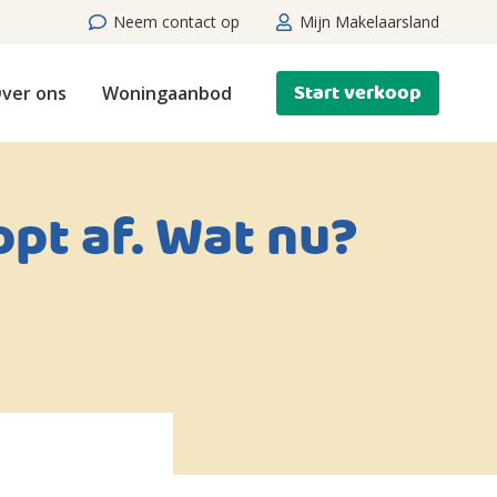
Neem contact op
Mijn Makelaarsland
Start verkoop
ver ons
Woningaanbod
opt af. Wat nu?