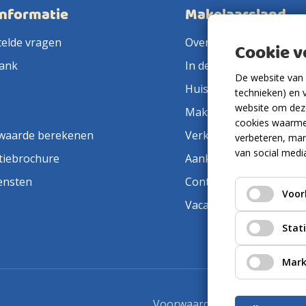
informatie
Makelaarsland
telde vragen
Over ons
Cookie 
ank
In de pers
De website van 
Huis verkopen
technieken) en 
website om deze
Makelaar in de buurt
cookies waarme
waarde berekenen
Verkoopmakelaar
verbeteren, mar
van social medi
tiebrochure
Aankoopmakelaar
ensten
Contact
Voor
Vacatures
Stat
Mark
Voorwaarden
Privacyverkla