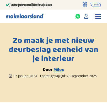
Jouw persoonlijke makelaar
Duizenden euro's besparen
Prominent op funda
Zo maak je met nieuw
deurbeslag eenheid van
je interieur
Door
Milou
17 januari 2024
Laatst gewijzigd:
23 september 2025