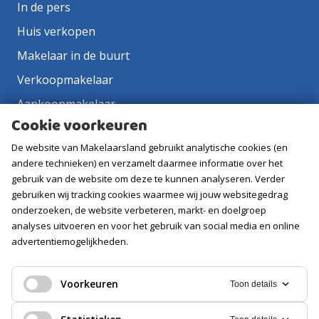
In de pers
Huis verkopen
Makelaar in de buurt
Verkoopmakelaar
Aankoopmakelaar
Cookie voorkeuren
Contact
De website van Makelaarsland gebruikt analytische cookies (en
Vacatures
andere technieken) en verzamelt daarmee informatie over het
gebruik van de website om deze te kunnen analyseren. Verder
Volg ons
gebruiken wij tracking cookies waarmee wij jouw websitegedrag
onderzoeken, de website verbeteren, markt- en doelgroep
analyses uitvoeren en voor het gebruik van social media en online
advertentiemogelijkheden.
Voorkeuren
Toon details