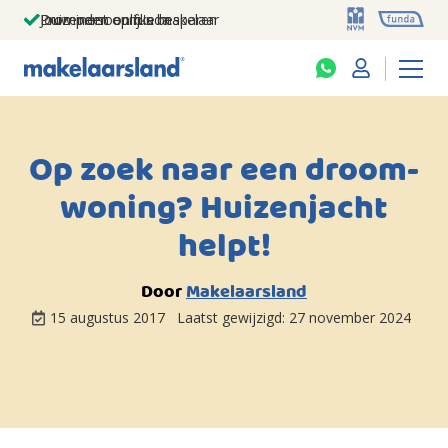
Jouw persoonlijke makelaar
Duizenden euro's besparen
Prominent op funda
Op zoek naar een droom-
woning? Huizenjacht
helpt!
Door
Makelaarsland
15 augustus 2017
Laatst gewijzigd:
27 november 2024