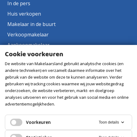
In de pers
Huis verkopen
Makelaar in de buurt
Verkoopmakelaar
Aankoopmakelaar
Cookie voorkeuren
Contact
De website van Makelaarsland gebruikt analytische cookies (en
Vacatures
andere technieken) en verzamelt daarmee informatie over het
gebruik van de website om deze te kunnen analyseren. Verder
Volg ons
gebruiken wij tracking cookies waarmee wij jouw websitegedrag
onderzoeken, de website verbeteren, markt- en doelgroep
analyses uitvoeren en voor het gebruik van social media en online
advertentiemogelijkheden.
Voorkeuren
Toon details