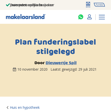
Jouw persoonlijke makelaar
Duizenden euro's besparen
Prominent op funda
Plan funderingslabel
stilgelegd
Door
Dieuwertje Spil
10 november 2020
Laatst gewijzigd:
29 juli 2021
Huis en hypotheek