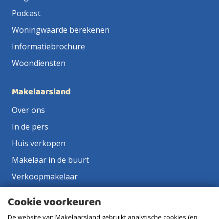
Podcast
Woningwaarde berekenen
Informatiebrochure
Woondiensten
Makelaarsland
Over ons
In de pers
Huis verkopen
Makelaar in de buurt
Verkoopmakelaar
Aankoopmakelaar
Cookie voorkeuren
Contact
De website van Makelaarsland gebruikt analytische cookies (en