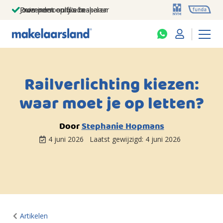
Jouw persoonlijke makelaar
Duizenden euro's besparen
Prominent op funda
Railverlichting kiezen:
waar moet je op letten?
Door
Stephanie Hopmans
4 juni 2026
Laatst gewijzigd:
4 juni 2026
Artikelen