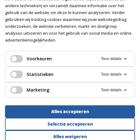
Vacatures
andere technieken) en verzamelt daarmee informatie over het
gebruik van de website om deze te kunnen analyseren. Verder
gebruiken wij tracking cookies waarmee wij jouw websitegedrag
Volg ons
onderzoeken, de website verbeteren, markt- en doelgroep
analyses uitvoeren en voor het gebruik van social media en online
advertentiemogelijkheden.
Voorkeuren
Toon details
Statistieken
Toon details
Marketing
Toon details
Alles accepteren
Selectie accepteren
Voorwaarden
Privacyverklaring
Cookies
Alles weigeren