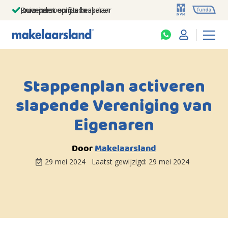
Jouw persoonlijke makelaar
Duizenden euro's besparen
Prominent op funda
Stappenplan activeren
slapende Vereniging van
Eigenaren
Door
Makelaarsland
29 mei 2024
Laatst gewijzigd:
29 mei 2024