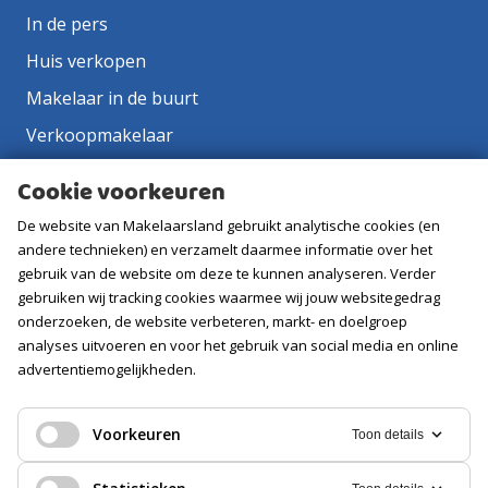
In de pers
Huis verkopen
Makelaar in de buurt
Verkoopmakelaar
Aankoopmakelaar
Cookie voorkeuren
Contact
De website van Makelaarsland gebruikt analytische cookies (en
Vacatures
andere technieken) en verzamelt daarmee informatie over het
gebruik van de website om deze te kunnen analyseren. Verder
gebruiken wij tracking cookies waarmee wij jouw websitegedrag
Volg ons
onderzoeken, de website verbeteren, markt- en doelgroep
analyses uitvoeren en voor het gebruik van social media en online
advertentiemogelijkheden.
Voorkeuren
Toon details