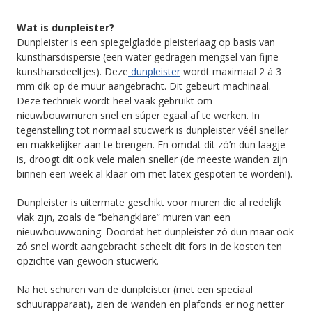
Wat is dunpleister?
Dunpleister is een spiegelgladde pleisterlaag op basis van
kunstharsdispersie (een water gedragen mengsel van fijne
kunstharsdeeltjes). Deze
dunpleister
wordt maximaal 2 á 3
mm dik op de muur aangebracht. Dit gebeurt machinaal.
Deze techniek wordt heel vaak gebruikt om
nieuwbouwmuren snel en súper egaal af te werken. In
tegenstelling tot normaal stucwerk is dunpleister véél sneller
en makkelijker aan te brengen. En omdat dit zó’n dun laagje
is, droogt dit ook vele malen sneller (de meeste wanden zijn
binnen een week al klaar om met latex gespoten te worden!).
Dunpleister is uitermate geschikt voor muren die al redelijk
vlak zijn, zoals de “behangklare” muren van een
nieuwbouwwoning. Doordat het dunpleister zó dun maar ook
zó snel wordt aangebracht scheelt dit fors in de kosten ten
opzichte van gewoon stucwerk.
Na het schuren van de dunpleister (met een speciaal
schuurapparaat), zien de wanden en plafonds er nog netter