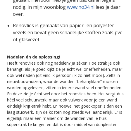
gedaan. Hierdoor heb je geen badkamertegels
nodig. In mijn woonblog
www.no34.nl
lees je daar
over.
Renovlies is gemaakt van papier- en polyester
vezels en bevat geen schadelijke stoffen zoals pvc
of glasvezel.
Nadelen én de oplossing!
Heeft renovlies ook nog nadelen? Ja zéker! Hoe strak je ook
behangt, als je góed kijkt zie je écht wel oneffenheden, maar
ook wel naden (dit vind ik persoonlijk zó níet mooi!). Zelfs in
nieuwbouwhuizen, waar de wanden “behangklaar” moeten
worden opgeleverd, zitten in iedere wand veel oneffenheden.
En deze zie je écht wel door het renovlies heen. Het vergt dus
héél veel schuurwerk, maar ook vulwerk voor je een wand
eíndelijk krijt-strak hebt. En hoewel het goedkoper is dan een
laag stucwerk, zijn de kosten nog steeds wel aanzienlijk. Er is
eigenlijk maar één manier om de wanden van je huis
súperstrak te krijgen en dát is door middel van dunpleister.