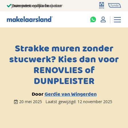
Jouw persoonlijke makelaar
Duizenden euro's besparen
Prominent op funda
Strakke muren zonder
stucwerk? Kies dan voor
RENOVLIES of
DUNPLEISTER
Door
Gerdie van Wingerden
20 mei 2025
Laatst gewijzigd:
12 november 2025