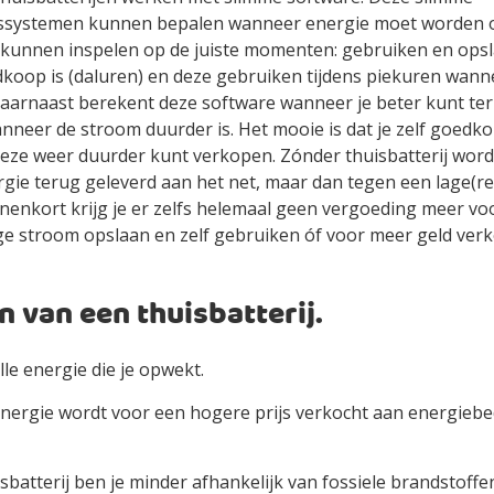
ssystemen kunnen bepalen wanneer energie moet worden 
e kunnen inspelen op de juiste momenten: gebruiken en op
koop is (daluren) en deze gebruiken tijdens piekuren wan
daarnaast berekent deze software wanneer je beter kunt ter
nneer de stroom duurder is. Het mooie is dat je zelf goedk
eze weer duurder kunt verkopen. Zónder thuisbatterij wordt
rgie terug geleverd aan het net, maar dan tegen een lage(re
nenkort krijg je er zelfs helemaal geen vergoeding meer voo
ige stroom opslaan en zelf gebruiken óf voor meer geld ver
 van een thuisbatterij.
lle energie die je opwekt.
energie wordt voor een hogere prijs verkocht aan energiebedr
sbatterij ben je minder afhankelijk van fossiele brandstoffe