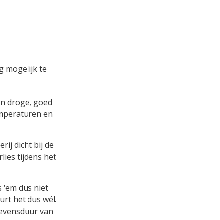
g mogelijk te
en droge, goed
emperaturen en
ij dicht bij de
ies tijdens het
 ‘em dus niet
urt het dus wél.
levensduur van