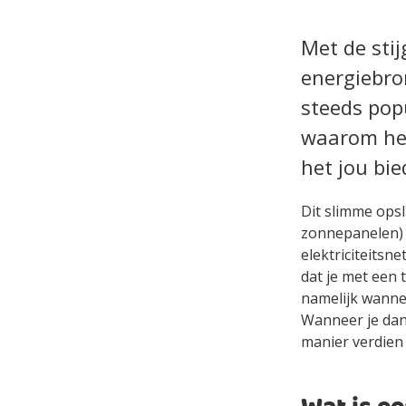
Met de sti
energiebro
steeds popu
waarom het
het jou bie
Dit slimme ops
zonnepanelen) e
elektriciteitsn
dat je met een
namelijk wanne
Wanneer je dan 
manier verdien 