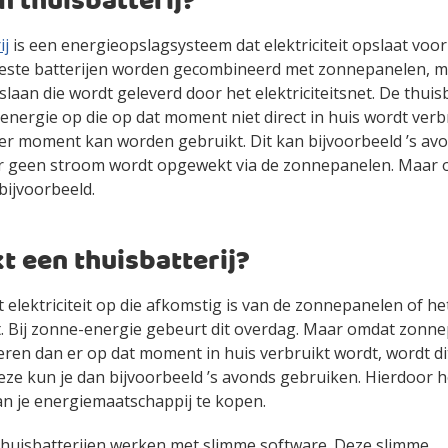
n thuisbatterij?
ij
is een energieopslagsysteem dat elektriciteit opslaat voor
este batterijen worden gecombineerd met zonnepanelen, 
laan die wordt geleverd door het elektriciteitsnet. De thuisb
 energie op die op dat moment niet direct in huis wordt verb
er moment kan worden gebruikt. Dit kan bijvoorbeeld ’s avo
er geen stroom wordt opgewekt via de zonnepanelen. Maar o
bijvoorbeeld.
t een thuisbatterij?
at elektriciteit op die afkomstig is van de zonnepanelen of he
net. Bij zonne-energie gebeurt dit overdag. Maar omdat zon
ren dan er op dat moment in huis verbruikt wordt, wordt di
Deze kun je dan bijvoorbeeld ’s avonds gebruiken. Hierdoor 
n je energiemaatschappij te kopen.
huisbatterijen werken met slimme software. Deze slimme