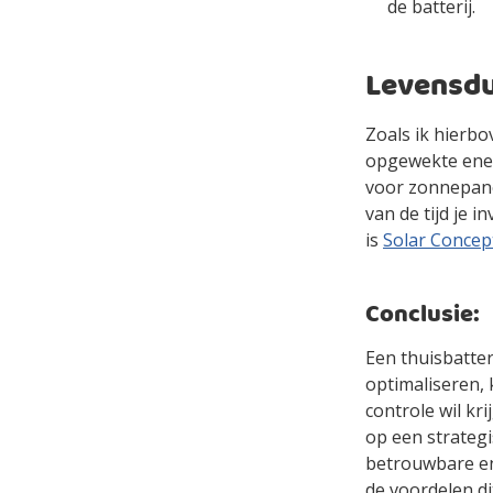
de batterij.
Levensdu
Zoals ik hierb
opgewekte ener
voor zonnepanel
van de tijd je 
is
Solar Concep
Conclusie:
Een thuisbatter
optimaliseren, 
controle wil kr
op een strategi
betrouwbare ene
de voordelen d