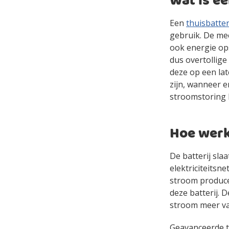
Wat is ee
Een
thuisbatter
gebruik. De me
ook energie ops
dus overtollige
deze op een lat
zijn, wanneer 
stroomstoring 
Hoe werk
De batterij sla
elektriciteits
stroom produce
deze batterij. 
stroom meer va
Geavanceerde t