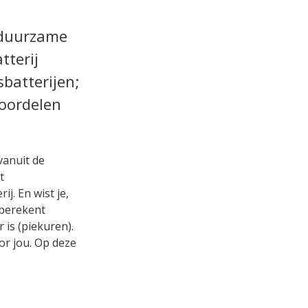
 duurzame
tterij
sbatterijen;
voordelen
vanuit de
t
j. En wist je,
 berekent
is (piekuren).
or jou. Op deze