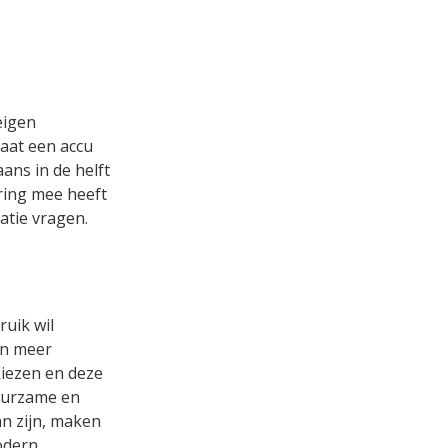
eigen
aat een accu
ans in de helft
aring mee heeft
atie vragen.
ruik wil
én meer
kiezen en deze
duurzame en
an zijn, maken
odern