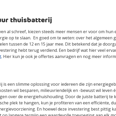
ur thuisbatterij
oven al schreef, kiezen steeds meer mensen er voor om hun 
gie op te slaan. En goed om te weten: over het algemeen g
en tussen de 12 en 15 jaar mee. Dit betekend dat je doorga
investering hebt terug verdiend. Een bedrijf wat hier veel erv
t
. Hier kun je ook je offertes aanvragen en nog meer inform
ij is een slimme oplossing voor iedereen die zijn energiegeb
kosten wil besparen, milieuvriendelijk en -bewust wil leven 
ijgen over de energiehuishouding. Door de juiste batterij te 
sche plek te hangen, kun je profiteren van een efficiënte, 
rgievoorziening. En hoewel deze investering best pittig k
it op langere termijn een waardevolle toevoeging aan elk m