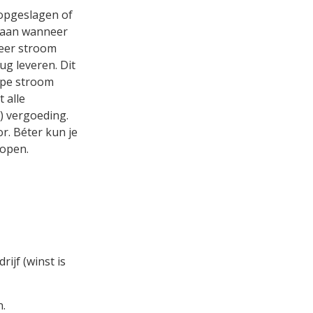
opgeslagen of
slaan wanneer
neer stroom
ug leveren. Dit
ope stroom
 alle
) vergoeding.
r. Béter kun je
kopen.
ijf (winst is
n.