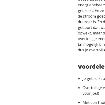
energiebeheer
gebruikt. En z
de stroom goed
duurder is. En 
gebeurt dan wa
opwekt, maar d
overtollige ene
En mogelijk bin
dus je overtoll
Voordelen
Je gebruikt a
Overtollige 
voor jou!)
Met een thui