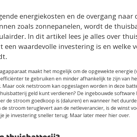
jgende energiekosten en de overgang naar
nnen zoals zonnepanelen, wordt de thuisba
lairder. In dit artikel lees je alles over thui
 een waardevolle investering is en welke 
dt.
lagapparaat maakt het mogelijk om de opgewekte energie (
fficiënter te gebruiken en minder afhankelijk te zijn van he
et. Maar ook netstroom kan opgeslagen worden in deze batteri
 thuisbatterij geld kunt verdienen? De ingebouwde software
er de stroom goedkoop is (daluren) en wanneer het duurder 
de stroom teruglevert aan de netleverancier, is de winst vo
je je investering sneller terug. Maar later meer hier over.