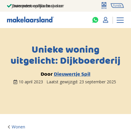
Jouw persoonlijke makelaar
Duizenden euro's besparen
Prominent op funda
Unieke woning
uitgelicht: Dijkboerderij
Door
Dieuwertje Spil
10 april 2023
Laatst gewijzigd:
23 september 2025
Wonen