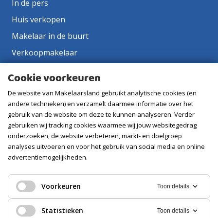
In de pers
Huis verkopen
Makelaar in de buurt
Verkoopmakelaar
Aankoopmakelaar
Cookie voorkeuren
Contact
De website van Makelaarsland gebruikt analytische cookies (en
Vacatures
andere technieken) en verzamelt daarmee informatie over het
gebruik van de website om deze te kunnen analyseren. Verder
gebruiken wij tracking cookies waarmee wij jouw websitegedrag
Volg ons
onderzoeken, de website verbeteren, markt- en doelgroep
analyses uitvoeren en voor het gebruik van social media en online
advertentiemogelijkheden.
Voorkeuren
Toon details
Statistieken
Toon details