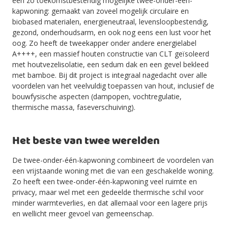
een zo toekomstbestendig mogelijke twee-onder-één-
kapwoning: gemaakt van zoveel mogelijk circulaire en
biobased materialen, energieneutraal, levensloopbestendig,
gezond, onderhoudsarm, en ook nog eens een lust voor het
oog. Zo heeft de tweekapper onder andere energielabel
A++++, een massief houten constructie van CLT geïsoleerd
met houtvezelisolatie, een sedum dak en een gevel bekleed
met bamboe. Bij dit project is integraal nagedacht over alle
voordelen van het veelvuldig toepassen van hout, inclusief de
bouwfysische aspecten (dampopen, vochtregulatie,
thermische massa, faseverschuiving).
Het beste van twee werelden
De twee-onder-één-kapwoning combineert de voordelen van
een vrijstaande woning met die van een geschakelde woning.
Zo heeft een twee-onder-één-kapwoning veel ruimte en
privacy, maar wel met een gedeelde thermische schil voor
minder warmteverlies, en dat allemaal voor een lagere prijs
en wellicht meer gevoel van gemeenschap.