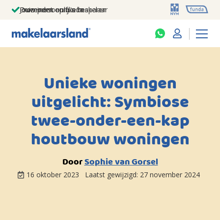
Jouw persoonlijke makelaar
Duizenden euro's besparen
Prominent op funda
Unieke woningen
uitgelicht: Symbiose
twee-onder-een-kap
houtbouw woningen
Door
Sophie van Gorsel
16 oktober 2023
Laatst gewijzigd:
27 november 2024