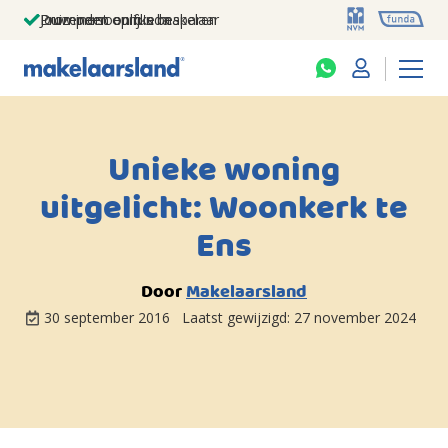
Jouw persoonlijke makelaar
Duizenden euro's besparen
Prominent op funda
Unieke woning
uitgelicht: Woonkerk te
Ens
Door
Makelaarsland
30 september 2016
Laatst gewijzigd:
27 november 2024