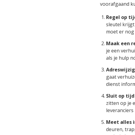
voorafgaand ku
Regel op ti
sleutel krij
moet er nog 
Maak een re
je een verhui
als je hulp n
Adreswijzi
gaat verhuiz
dienst inform
Sluit op tij
zitten op je
leveranciers
Meet alles i
deuren, trap