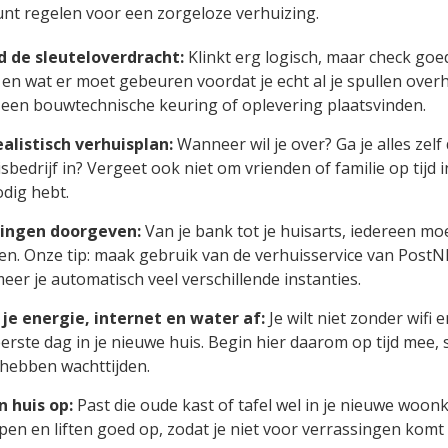
nt regelen voor een zorgeloze verhuizing.
jd de sleuteloverdracht:
Klinkt erg logisch, maar check goe
gt en wat er moet gebeuren voordat je echt al je spullen over
een bouwtechnische keuring of oplevering plaatsvinden.
alistisch verhuisplan:
Wanneer wil je over? Ga je alles zelf
sbedrijf in? Vergeet ook niet om vrienden of familie op tijd 
odig hebt.
gingen doorgeven:
Van je bank tot je huisarts, iedereen mo
en. Onze tip: maak gebruik van de verhuisservice van PostN
eer je automatisch veel verschillende instanties.
d je energie, internet en water af:
Je wilt niet zonder wifi
 eerste dag in je nieuwe huis. Begin hier daarom op tijd mee
 hebben wachttijden.
n huis op:
Past die oude kast of tafel wel in je nieuwe woo
pen en liften goed op, zodat je niet voor verrassingen komt 