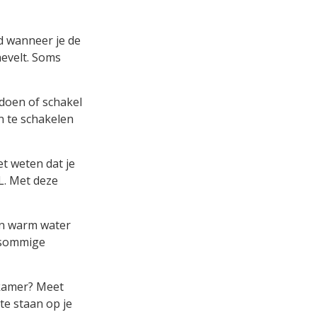
d wanneer je de
hevelt. Soms
 doen of schakel
in te schakelen
et weten dat je
L. Met deze
 en warm water
, sommige
nkamer? Meet
te staan op je