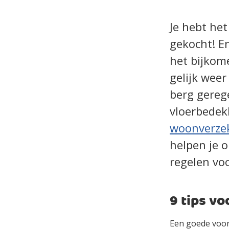
Je hebt he
gekocht! En
het bijkom
gelijk weer
berg gereg
vloerbedekk
woonverze
helpen je o
regelen vo
9 tips vo
Een goede voorb