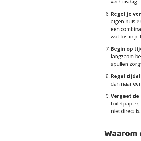
verhuisdag.
Regel je ve
eigen huis e
een combinat
wat los in je
Begin op ti
langzaam beg
spullen zorgv
Regel tijdel
dan naar een
Vergeet de 
toiletpapier,
niet direct is.
Waarom e