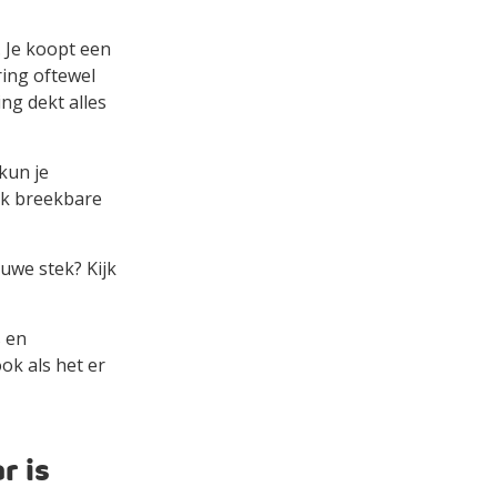
 Je koopt een
ing oftewel
ng dekt alles
kun je
ak breekbare
euwe stek? Kijk
s en
ook als het er
r is