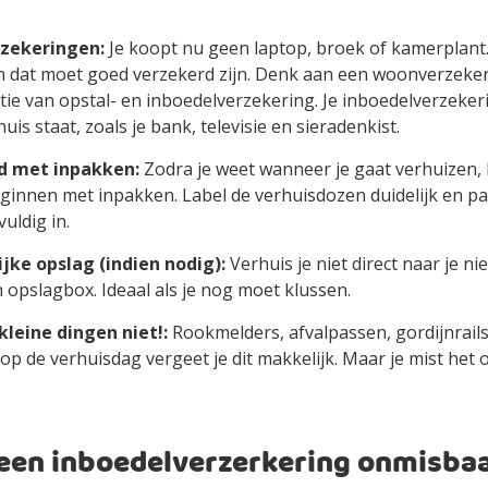
rzekeringen:
Je koopt nu geen laptop, broek of kamerplant.
n dat moet goed verzekerd zijn. Denk aan een woonverzeker
ie van opstal- en inboedelverzekering. Je inboedelverzekeri
 huis staat, zoals je bank, televisie en sieradenkist.
jd met inpakken:
Zodra je weet wanneer je gaat verhuizen, 
innen met inpakken. Label de verhuisdozen duidelijk en p
uldig in.
ijke opslag (indien nodig):
Verhuis je niet direct naar je ni
 opslagbox. Ideaal als je nog moet klussen.
kleine dingen niet!:
Rookmelders, afvalpassen, gordijnrail
 op de verhuisdag vergeet je dit makkelijk. Maar je mist het 
en inboedelverzerkering onmisbaa