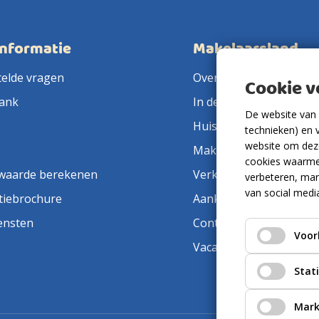
informatie
Makelaarsland
telde vragen
Over ons
Cookie 
ank
In de pers
De website van 
Huis verkopen
technieken) en 
website om deze
Makelaar in de buurt
cookies waarme
waarde berekenen
Verkoopmakelaar
verbeteren, mar
van social medi
tiebrochure
Aankoopmakelaar
ensten
Contact
Voor
Vacatures
Stat
Mark