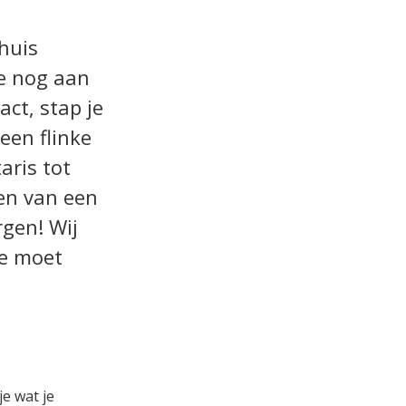
huis
je nog aan
ct, stap je
een flinke
aris tot
ten van een
rgen! Wij
je moet
e wat je