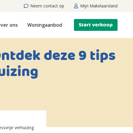
Neem contact op
Mijn Makelaarsland
Start verkoop
ver ons
Woningaanbod
ntdek deze 9 tips
uizing
ssvrije verhuizing