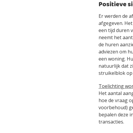
Positieve 
Er werden de a
afgegeven. Het
een tijd duren 
neemt het aant
de huren aanzie
adviezen om hu
een woning. Hui
natuurlijk dat 
struikelblok o
Toelichting wo
Het aantal aan
hoe de vraag o
voorbehoud) ge
bepalen deze i
transacties.