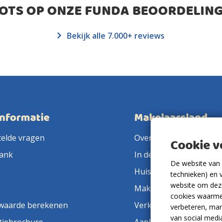
ROTS OP ONZE FUNDA BEOORDELING
Bekijk alle 7.000+ reviews
informatie
Makelaarsland
telde vragen
Over ons
Cookie 
ank
In de pers
De website van 
Huis verkopen
technieken) en 
website om deze
Makelaar in de buurt
cookies waarme
waarde berekenen
Verkoopmakelaar
verbeteren, mar
van social medi