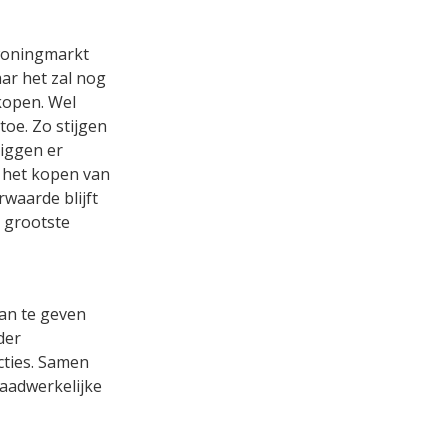
woningmarkt
r het zal nog
rkopen. Wel
oe. Zo stijgen
liggen er
j het kopen van
waarde blijft
t grootste
aan te geven
der
cties. Samen
daadwerkelijke