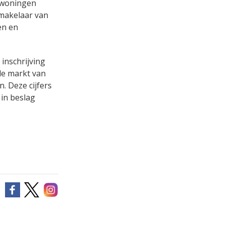
e woningen
 makelaar van
en en
inschrijving
de markt van
. Deze cijfers
 in beslag