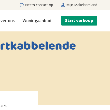
Neem contact op
Mijn Makelaarsland
Start verkoop
ver ons
Woningaanbod
ortkabbelende
arkt