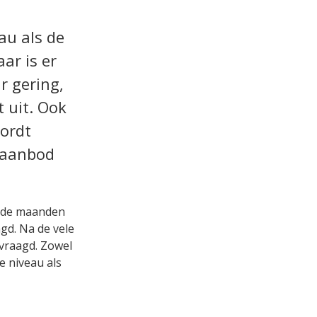
au als de
ar is er
r gering,
 uit. Ook
ordt
 aanbod
n de maanden
gd. Na de vele
evraagd. Zowel
e niveau als