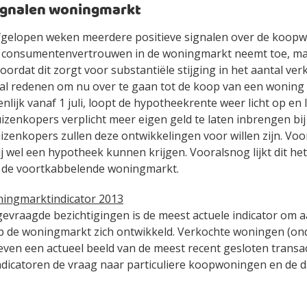
signalen woningmarkt
fgelopen weken meerdere positieve signalen over de koop
 consumentenvertrouwen in de woningmarkt neemt toe, maa
voordat dit zorgt voor substantiële stijging in het aantal ve
al redenen om nu over te gaan tot de koop van een woning t
nlijk vanaf 1 juli, loopt de hypotheekrente weer licht op en 
izenkopers verplicht meer eigen geld te laten inbrengen bi
zenkopers zullen deze ontwikkelingen voor willen zijn. Voor
zij wel een hypotheek kunnen krijgen. Vooralsnog lijkt dit he
p de voortkabbelende woningmarkt.
ningmarktindicator 2013
gevraagde bezichtigingen is de meest actuele indicator om 
p de woningmarkt zich ontwikkeld. Verkochte woningen (on
ven een actueel beeld van de meest recent gesloten transa
ndicatoren de vraag naar particuliere koopwoningen en de 