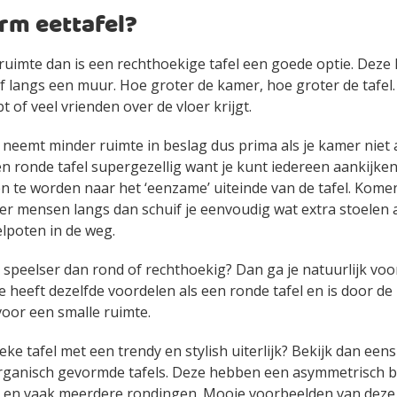
rm eettafel?
uimte dan is een rechthoekige tafel een goede optie. Deze k
f langs een muur. Hoe groter de kamer, hoe groter de tafel. F
t of veel vrienden over de vloer krijgt.
 neemt minder ruimte in beslag dus prima als je kamer niet al
n ronde tafel supergezellig want je kunt iedereen aankijke
n te worden naar het ‘eenzame’ uiteinde van de tafel. Kome
r mensen langs dan schuif je eenvoudig wat extra stoelen 
elpoten in de weg.
ets speelser dan rond of rechthoekig? Dan ga je natuurlijk vo
ze heeft dezelfde voordelen als een ronde tafel en is door d
oor een smalle ruimte.
eke tafel met een trendy en stylish uiterlijk? Bekijk dan eens
organisch gevormde tafels. Deze hebben een asymmetrisch b
m en vaak meerdere rondingen. Mooie voorbeelden van deze