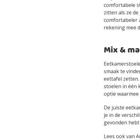
comfortabele s
zitten als ze d
comfortabeler 
rekening mee d
Mix & ma
Eetkamerstoelen 
smaak te vinden
eettafel zetten
stoelen in één 
optie waarmee 
De juiste eetka
je in de versch
gevonden hebt d
Lees ook van A