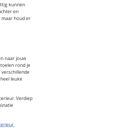
ettig kunnen
achter en
n maar houd er
len naar jouw
stoelen rond je
f verschillende
 heel leuke
terieur. Verdiep
binatie
nterieur