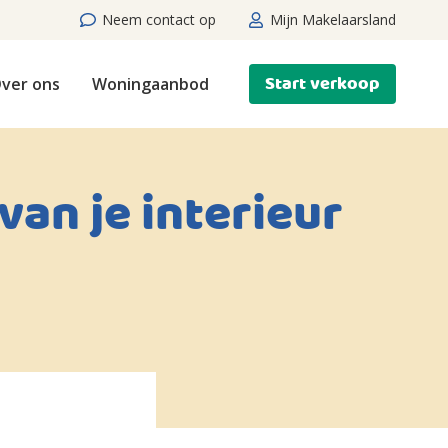
Neem contact op
Mijn Makelaarsland
Start verkoop
ver ons
Woningaanbod
van je interieur