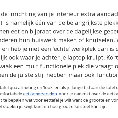
 de inrichting van je interieur extra aanda
t is namelijk één van de belangrijkste plek
men eet en bijpraat over de dagelijkse geb
nderen hun huiswerk maken of knutselen. 
 en heb je niet een ‘echte’ werkplek dan is 
ijk ook waar je achter je laptop kruipt. Ko
 vaak een multifunctionele plek die vraagt
leen de juiste stijl hebben maar ook function
e tafel qua afmeting en ‘look’ en als je lange tijd aan die tafe
omfortabele
eetkamerstoelen
. Voor je nadenkt over de eetk
t te bepalen wat voor eettafel je wilt want de grootte en vor
 stoelen je kwijt kunt en hoe groot elke stoel kan zijn.