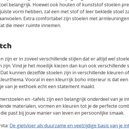
toel belangrijk. Hoewel ook houten of kunststof stoelen pr
e juiste vorm hebben, zal een met stof of leer beklede stoel z
aanvoelen. Extra comfortabel zijn stoelen met armleuninge
at die meer ruimte innemen.
tch
zijn er in zoveel verschillende stijlen dat er altijd wel stoe
 zijn. Vind je het moeilijk kiezen dan kun ook verschillende 
. Dat kunnen dezelfde stoelen zijn in verschillende kleuren o
kleurthema. Vooral in een kleurrijk boho interieur is dat een
je van je eethoek echt een statement maakt.
merstoelen en -tafels zijn een belangrijk onderdeel van je in
illende materialen, vormen en kleuren tot je de perfecte com
ie past bij jouw manier van leven en persoonlijke smaak.
nita:
De gietvloer als duurzame en veelzijdige basis van je i