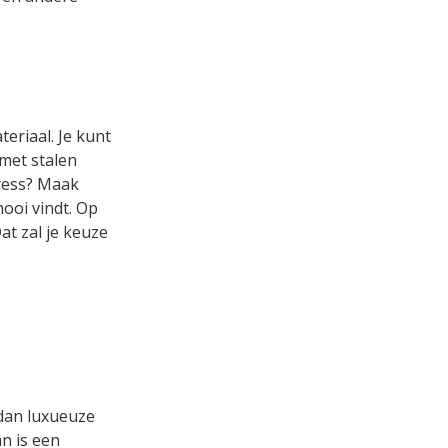
eriaal. Je kunt
 met stalen
tress? Maak
mooi vindt. Op
at zal je keuze
 dan luxueuze
an is een