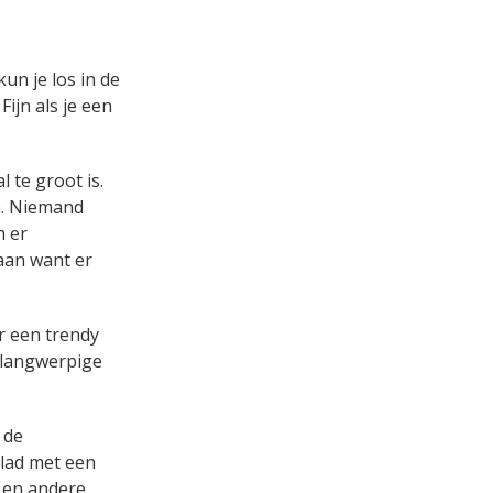
un je los in de
ijn als je een
 te groot is.
n. Niemand
n er
aan want er
or een trendy
e langwerpige
 de
lad met een
 en andere