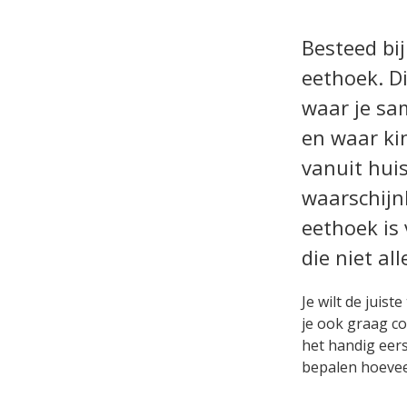
Besteed bij
eethoek. Di
waar je sa
en waar ki
vanuit huis
waarschijnl
eethoek is
die niet al
Je wilt de juist
je ook graag c
het handig eers
bepalen hoeveel