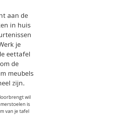
cht aan de
ken in huis
eurtenissen
Werk je
de eettafel
rtom de
 om meubels
eel zijn.
l doorbrengt wil
amerstoelen is
m van je tafel