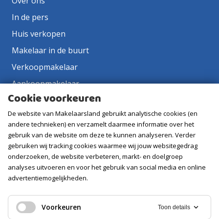
Over ons
In de pers
Huis verkopen
Makelaar in de buurt
Verkoopmakelaar
Aankoopmakelaar
Cookie voorkeuren
Contact
De website van Makelaarsland gebruikt analytische cookies (en
Vacatures
andere technieken) en verzamelt daarmee informatie over het
gebruik van de website om deze te kunnen analyseren. Verder
Volg ons
gebruiken wij tracking cookies waarmee wij jouw websitegedrag
onderzoeken, de website verbeteren, markt- en doelgroep
analyses uitvoeren en voor het gebruik van social media en online
advertentiemogelijkheden.
Voorkeuren
Toon details