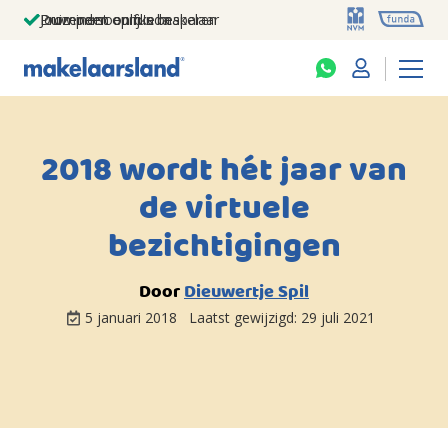
Jouw persoonlijke makelaar
Duizenden euro's besparen
Prominent op funda
2018 wordt hét jaar van
de virtuele
bezichtigingen
Door
Dieuwertje Spil
5 januari 2018
Laatst gewijzigd:
29 juli 2021