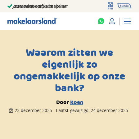
Jouw persoonlijke makelaar
Duizenden euro's besparen
Prominent op funda
Waarom zitten we
eigenlijk zo
ongemakkelijk op onze
bank?
Door
Koen
22 december 2025
Laatst gewijzigd:
24 december 2025