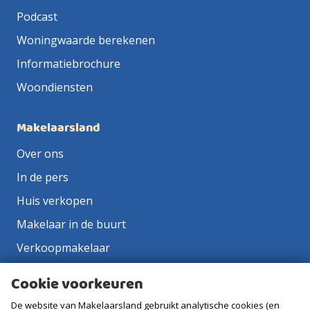
Podcast
Woningwaarde berekenen
Informatiebrochure
Woondiensten
Makelaarsland
Over ons
In de pers
Huis verkopen
Makelaar in de buurt
Verkoopmakelaar
Aankoopmakelaar
Cookie voorkeuren
Contact
De website van Makelaarsland gebruikt analytische cookies (en