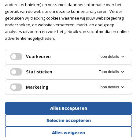
Vacatures
andere technieken) en verzamelt daarmee informatie over het
gebruik van de website om deze te kunnen analyseren. Verder
gebruiken wij tracking cookies waarmee wij jouw websitegedrag
Volg ons
onderzoeken, de website verbeteren, markt- en doelgroep
analyses uitvoeren en voor het gebruik van social media en online
advertentiemogelijkheden.
Voorkeuren
Toon details
Statistieken
Toon details
Marketing
Toon details
Alles accepteren
Selectie accepteren
Voorwaarden
Privacyverklaring
Cookies
Alles weigeren