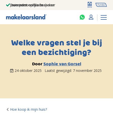
Jouw persoonlijke makelaar
Duizenden euro's besparen
Prominent op funda
Welke vragen stel je bij
een bezichtiging?
Door
Sophie van Gorsel
24 oktober 2025
Laatst gewijzigd:
7 november 2025
Hoe koop ik mijn huis?