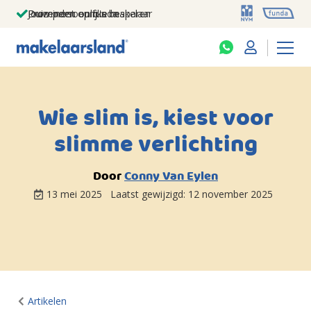
Jouw persoonlijke makelaar
Duizenden euro's besparen
Prominent op funda
Wie slim is, kiest voor
slimme verlichting
Door
Conny Van Eylen
13 mei 2025
Laatst gewijzigd:
12 november 2025
Artikelen