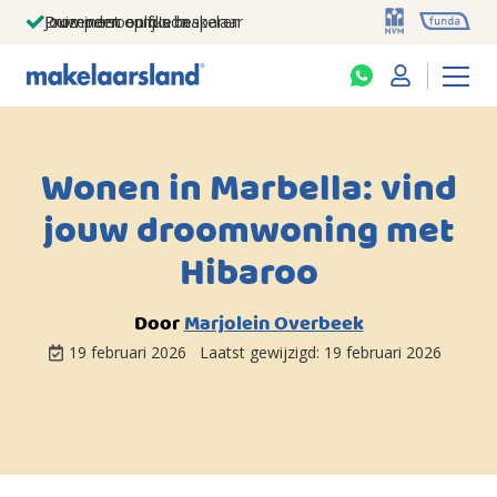
Jouw persoonlijke makelaar
Duizenden euro's besparen
Prominent op funda
Wonen in Marbella: vind
jouw droomwoning met
Hibaroo
Door
Marjolein Overbeek
19 februari 2026
Laatst gewijzigd:
19 februari 2026