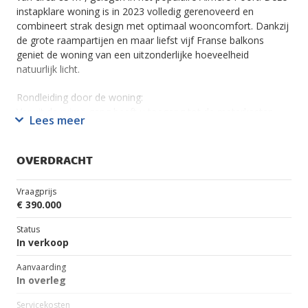
instapklare woning is in 2023 volledig gerenoveerd en
combineert strak design met optimaal wooncomfort. Dankzij
de grote raampartijen en maar liefst vijf Franse balkons
geniet de woning van een uitzonderlijke hoeveelheid
natuurlijk licht.
Rondleiding door de woning:
Vanuit de ruime gang heeft u toegang tot de meterkasten,
Lees meer
bergruimte, sanitair en de woonkamer. Het modern
uitgevoerde separate toilet is voorzien van een wandcloset
en inbouwreservoir, alsmede een fonteintje met
OVERDRACHT
opbergmeubel. De badkamer is strak en modern afgewerkt
en voorzien van een regendouche, handdoekradiator, spiegel
Vraagprijs
met verlichting en wastafel met opbergmeubel. De
€ 390.000
bergruimte is voorzien van een wasmachineaansluiting,
meerdere wandplanken en biedt toegang tot de
Status
vloerverwarmingsinstallatie en mechanische ventilatie.
In verkoop
Aanvaarding
Woonkamer:
In overleg
De royale woonkamer vormt het hart van de woning en biedt
direct toegang tot het zonneterras gelegen op het zuiden –
Servicekosten