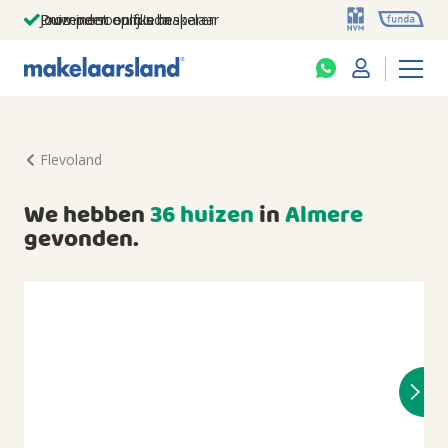
Jouw persoonlijke makelaar
Duizenden euro's besparen
Prominent op funda
Flevoland
We hebben
36 huizen
in
Almere
gevonden.