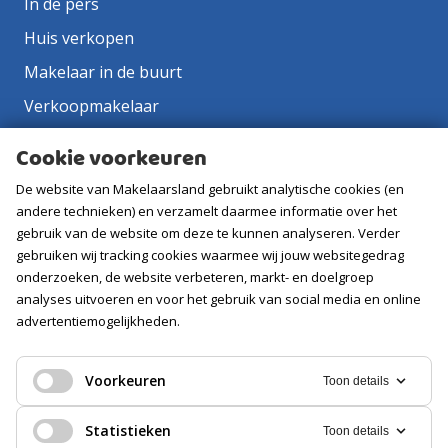
In de pers
Huis verkopen
Makelaar in de buurt
Verkoopmakelaar
Aankoopmakelaar
Cookie voorkeuren
Contact
De website van Makelaarsland gebruikt analytische cookies (en
Vacatures
andere technieken) en verzamelt daarmee informatie over het
gebruik van de website om deze te kunnen analyseren. Verder
gebruiken wij tracking cookies waarmee wij jouw websitegedrag
Volg ons
onderzoeken, de website verbeteren, markt- en doelgroep
analyses uitvoeren en voor het gebruik van social media en online
advertentiemogelijkheden.
Voorkeuren
Toon details
Statistieken
Toon details