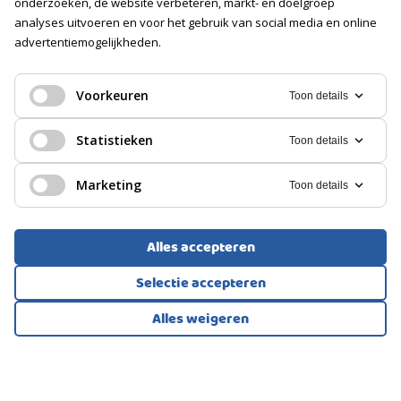
onderzoeken, de website verbeteren, markt- en doelgroep
analyses uitvoeren en voor het gebruik van social media en online
GARAGE
advertentiemogelijkheden.
PORTIEKFLAT, APPARTEMENT
Soort
Geen garage
Amsterdam
Voorkeuren
Toon details
PARKEREN
400.000
€
Statistieken
Toon details
Soort
Marketing
Toon details
Openbaar parkeren
Alles accepteren
Selectie accepteren
Alles weigeren
Bekijk alle foto's
1
/38