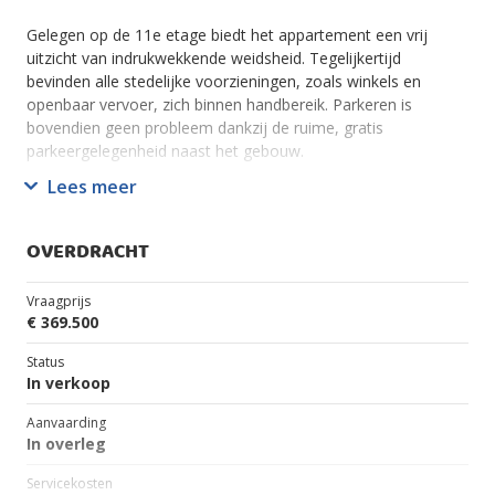
Gelegen op de 11e etage biedt het appartement een vrij
uitzicht van indrukwekkende weidsheid. Tegelijkertijd
bevinden alle stedelijke voorzieningen, zoals winkels en
openbaar vervoer, zich binnen handbereik. Parkeren is
bovendien geen probleem dankzij de ruime, gratis
parkeergelegenheid naast het gebouw.
Lees meer
Het interieur is in 2018 volledig en stijlvol gerenoveerd. De
woning beschikt over een ruime open keuken met alle
benodigde inbouwapparatuur en een moderne, efficiënt
OVERDRACHT
ingerichte badkamer. Het gehele appartement is drempelloos
en afgewerkt met een fraaie houtlook PVC-vloer. Een
Vraagprijs
elegante glazen deur scheidt de woonkamer van de gang,
€ 369.500
wat zorgt voor extra licht en een ruimtelijk gevoel. Aan het
plafond zijn energiebesparende infraroodpanelen
Status
aangebracht, een modern alternatief voor de traditionele
In verkoop
blokverwarming.
Aanvaarding
In overleg
Het zonnige balkon op het zuiden is voorzien van een
uitschuifbare horconstructie en elektrisch bedienbare
Servicekosten