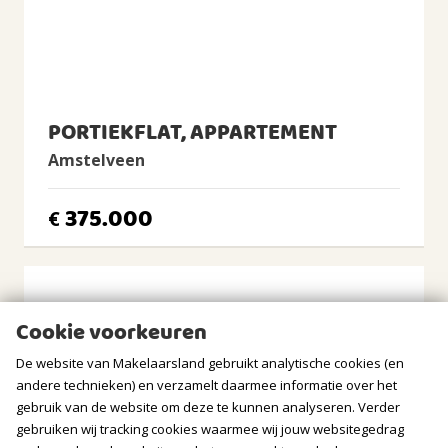
Warm water
Elektrische boiler eigendom
BUITENRUIMTE
PORTIEKFLAT, APPARTEMENT
Ligging
In woonwijk, Vrij uitzicht, Beschutte ligging
Amstelveen
Tuin
375.000
Geen tuin
€
Balkon/Dakterras
Balkon aanwezig
BERGRUIMTE
Cookie voorkeuren
Soort berging
De website van Makelaarsland gebruikt analytische cookies (en
Box
andere technieken) en verzamelt daarmee informatie over het
gebruik van de website om deze te kunnen analyseren. Verder
Voorzieningen
gebruiken wij tracking cookies waarmee wij jouw websitegedrag
Voorzien van elektra