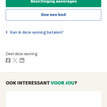
Bezichtiging aanvragen
Woonoppervlakte
2
75m
Doe een bod
Gebouwgebonden buitenruimte
2
7m
Kan ik deze woning betalen?
Externe bergruimte
2
3m
Overig inpandige ruimte
2
1m
Deel deze woning
Inhoud
3
241m
INDELING
OOK INTERESSANT
VOOR JOU
?
Aantal kamers
3 kamers (waarvan 2 slaapkamers)
Aantal badkamers
1 badkamer