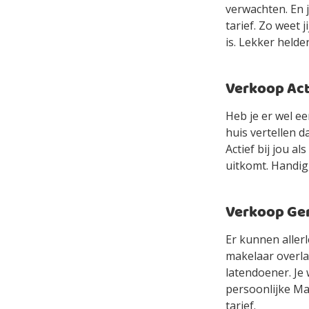
verwachten. En 
tarief. Zo weet 
is. Lekker helde
Verkoop Acti
Heb je er wel e
huis vertellen d
Actief bij jou a
uitkomt. Handig
Verkoop Gem
Er kunnen allerl
makelaar overlaa
latendoener. Je 
persoonlijke Mak
tarief.