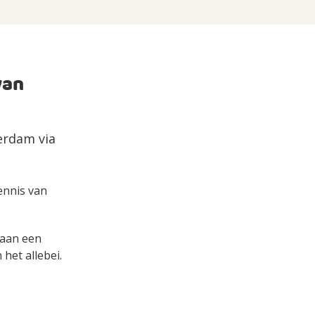
van
erdam via
kennis van
s aan een
het allebei.