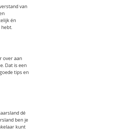
 verstand van
een
lijk én
 hebt.
r over aan
. Dat is een
 goede tips en
laarsland dé
rsland ben je
akelaar kunt