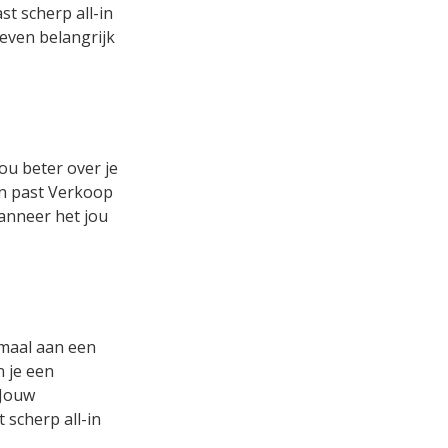
t scherp all-in
 even belangrijk
ou beter over je
 en past Verkoop
wanneer het jou
emaal aan een
n je een
 Jouw
 scherp all-in