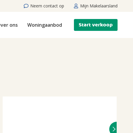
Neem contact op
Mijn Makelaarsland
Start verkoop
ver ons
Woningaanbod