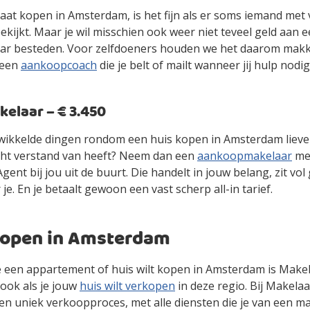
gaat kopen in Amsterdam, is het fijn als er soms iemand met
kijkt. Maar je wil misschien ook weer niet teveel geld aan 
r besteden. Voor zelfdoeners houden we het daarom makke
 een
aankoopcoach
die je belt of mailt wanneer jij hulp nodig
laar – € 3.450
gewikkelde dingen rondom een huis kopen in Amsterdam lieve
cht verstand van heeft? Neem dan een
aankoopmakelaar
mee
ent bij jou uit de buurt. Die handelt in jouw belang, zit vol
 je. En je betaalt gewoon een vast scherp all-in tarief.
kopen in Amsterdam
 je een appartement of huis wilt kopen in Amsterdam is Make
ook als je jouw
huis wilt verkopen
in deze regio. Bij Makelaa
en uniek verkoopproces, met alle diensten die je van een m