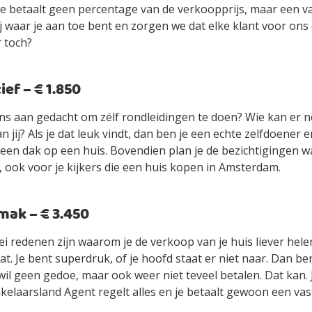
je betaalt geen percentage van de verkoopprijs, maar een vas
jij waar je aan toe bent en zorgen we dat elke klant voor ons
r toch?
ef – € 1.850
ens aan gedacht om zélf rondleidingen te doen? Wie kan er n
an jij? Als je dat leuk vindt, dan ben je een echte zelfdoener
ls een dak op een huis. Bovendien plan je de bezichtigingen 
, ook voor je kijkers die een huis kopen in Amsterdam.
ak – € 3.450
ei redenen zijn waarom je de verkoop van je huis liever hel
t. Je bent superdruk, of je hoofd staat er niet naar. Dan be
wil geen gedoe, maar ook weer niet teveel betalen. Dat kan.
elaarsland Agent regelt alles en je betaalt gewoon een vast