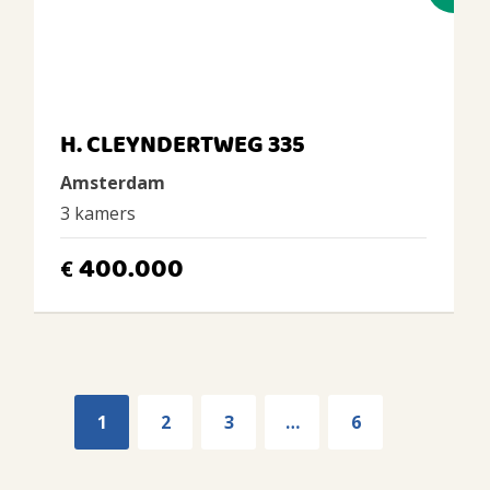
H. CLEYNDERTWEG 335
Amsterdam
3 kamers
400.000
€
1
2
3
…
6