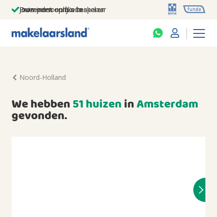
Jouw persoonlijke makelaar
Duizenden euro's besparen
Prominent op funda
Noord-Holland
We hebben
51 huizen
in
Amsterdam
gevonden.