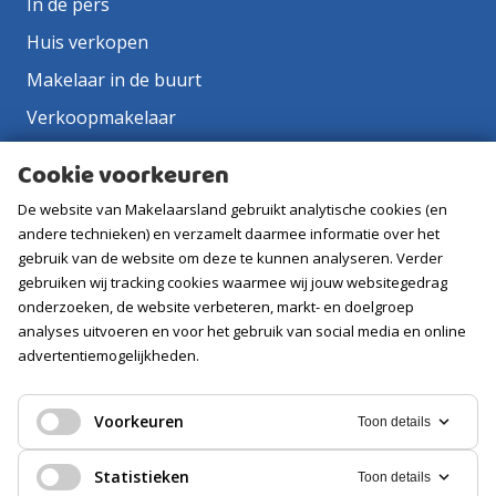
In de pers
Huis verkopen
Makelaar in de buurt
Verkoopmakelaar
Aankoopmakelaar
Cookie voorkeuren
Contact
De website van Makelaarsland gebruikt analytische cookies (en
Vacatures
andere technieken) en verzamelt daarmee informatie over het
gebruik van de website om deze te kunnen analyseren. Verder
gebruiken wij tracking cookies waarmee wij jouw websitegedrag
Volg ons
onderzoeken, de website verbeteren, markt- en doelgroep
analyses uitvoeren en voor het gebruik van social media en online
advertentiemogelijkheden.
Voorkeuren
Toon details
Statistieken
Toon details