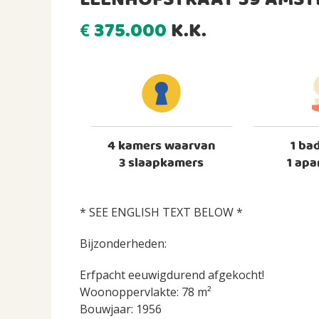
LEENHOFSTRAAT 39 AMS
375.000
K.K.
€
4 kamers waarvan
1 ba
3 slaapkamers
1 apa
* SEE ENGLISH TEXT BELOW *
Bijzonderheden:
Erfpacht eeuwigdurend afgekocht!
Woonoppervlakte: 78 m²
Bouwjaar: 1956