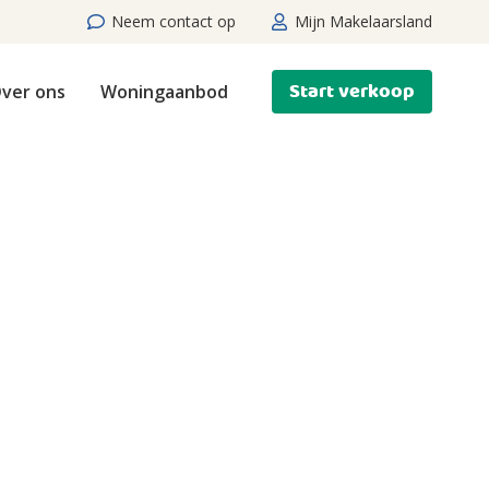
Neem contact op
Mijn Makelaarsland
Start verkoop
ver ons
Woningaanbod