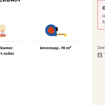
TERDAM
H
M
2
dkamer
Woonopp. 78 m
Dee
rt toilet