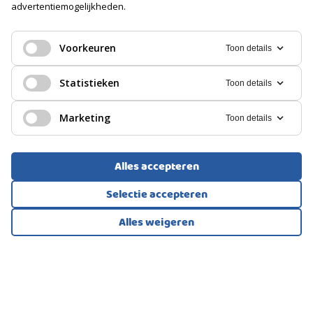
advertentiemogelijkheden.
Soort
PORTIEKFLAT, APPARTEMENT
Betaald parkeren, Parkeervergunningen
Amsterdam
Voorkeuren
Toon details
625.000
€
Statistieken
Toon details
Marketing
Toon details
Alles accepteren
Selectie accepteren
Alles weigeren
Bekijk alle foto's
1
/38
BOVENWONING, APPARTEMENT
Amsterdam