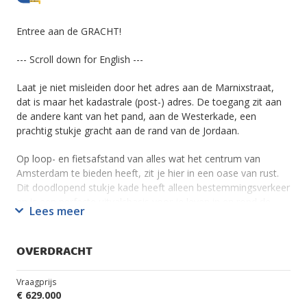
Entree aan de GRACHT!
--- Scroll down for English ---
Laat je niet misleiden door het adres aan de Marnixstraat,
dat is maar het kadastrale (post-) adres. De toegang zit aan
de andere kant van het pand, aan de Westerkade, een
prachtig stukje gracht aan de rand van de Jordaan.
Op loop- en fietsafstand van alles wat het centrum van
Amsterdam te bieden heeft, zit je hier in een oase van rust.
Dit doodlopend stukje kade heeft alleen bestemmingsverkeer
en is een perfecte uitvalsbasis voor je leven in en rond de
Lees meer
bruisende stad.
De woning heeft talrijke charmante details. Je komt binnen in
OVERDRACHT
de keuken, die meteen leidt naar de huiskamer met de
originele houten vloer, een statig hoog plafond, hoge ramen,
Vraagprijs
en vrij uitzicht over de Egelantiersgracht tot aan de
€ 629.000
Prinsengracht.