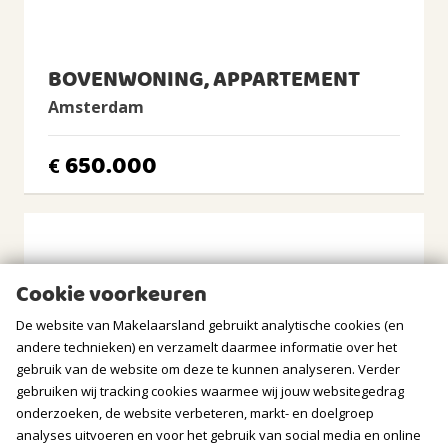
lowered and converted into extra living space.
CV Ketel
Nefit, 2015, Eigendom
Of course there are many possibilities to modernize, for
BOVENWONING, APPARTEMENT
instance kitchen and bathrooms, according to taste and
BUITENRUIMTE
needs.
Amsterdam
Ligging
All in all, a unique and authentic piece of Amsterdam!
Aan water, In centrum, In woonwijk, Vrij uitzicht
650.000
€
HIGHLIGHTED FEATURES
Tuin
> Living area 78.5 m² (BBMI measured);
Geen tuin
> Centrally located, everything within walking distance;
> On a quiet canal with unobstructed view;
BERGRUIMTE
> Ground floor, private entrance;
Cookie voorkeuren
> Living room with high ceiling;
GARAGE
> Spacious bedroom, private from view;
De website van Makelaarsland gebruikt analytische cookies (en
> Shower and toilet on both floors;
Soort
andere technieken) en verzamelt daarmee informatie over het
> Possibility to use back room as shop with entrance on
Geen garage
gebruik van de website om deze te kunnen analyseren. Verder
Marnixstraat;
gebruiken wij tracking cookies waarmee wij jouw websitegedrag
> Energy label C.
PARKEREN
onderzoeken, de website verbeteren, markt- en doelgroep
analyses uitvoeren en voor het gebruik van social media en online