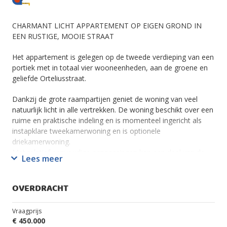
CHARMANT LICHT APPARTEMENT OP EIGEN GROND IN
EEN RUSTIGE, MOOIE STRAAT
Het appartement is gelegen op de tweede verdieping van een
portiek met in totaal vier wooneenheden, aan de groene en
geliefde Orteliusstraat.
Dankzij de grote raampartijen geniet de woning van veel
natuurlijk licht in alle vertrekken. De woning beschikt over een
ruime en praktische indeling en is momenteel ingericht als
instapklare tweekamerwoning en is optionele
driekamerwoning.
Met relatief eenvoudige aanpassingen kan een deel van de
Lees meer
woonkamer worden afgesplitst voor een extra slaap- of
werkkamer. Daarnaast bestaat de mogelijkheid om de
keuken naar de woonkamer te verplaatsen, waardoor ruimte
OVERDRACHT
ontstaat voor een tweede slaapkamer.
Vraagprijs
De ruime woonkamer strekt zich uit over de volledige breedte
€ 450.000
van de woning en kijkt uit op de Orteliusstraat met haar