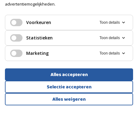
advertentiemogelijkheden.
Soort
GALERIJFLAT, APPARTEMENT
Geen garage
Amsterdam
Voorkeuren
Toon details
PARKEREN
449.000
€
Statistieken
Toon details
Soort
Betaald parkeren, Parkeervergunningen
Marketing
Toon details
Alles accepteren
Selectie accepteren
Alles weigeren
Bekijk alle foto's
1
/27
BOVENWONING, APPARTEMENT
Amsterdam