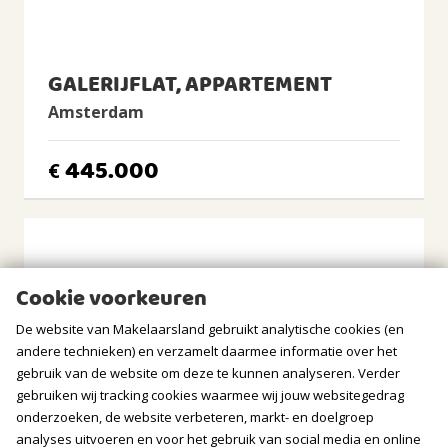
Warm water
Cv-ketel
GALERIJFLAT, APPARTEMENT
CV Ketel
Intergas, 2007, Eigendom
Amsterdam
BUITENRUIMTE
445.000
€
Ligging
Aan rustige weg, In woonwijk
Tuin
Geen tuin
Cookie voorkeuren
Balkon/Dakterras
Balkon aanwezig
De website van Makelaarsland gebruikt analytische cookies (en
andere technieken) en verzamelt daarmee informatie over het
BERGRUIMTE
gebruik van de website om deze te kunnen analyseren. Verder
gebruiken wij tracking cookies waarmee wij jouw websitegedrag
GARAGE
onderzoeken, de website verbeteren, markt- en doelgroep
analyses uitvoeren en voor het gebruik van social media en online