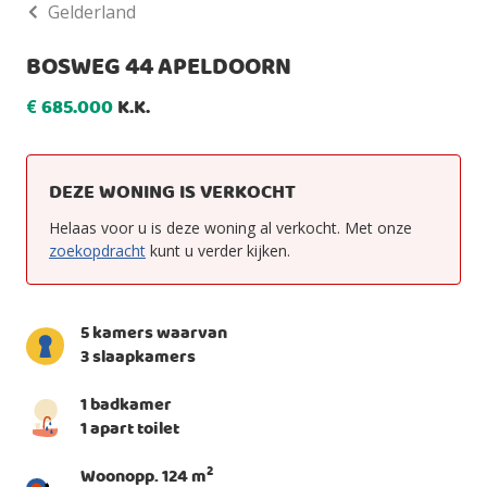
Gelderland
BOSWEG 44 APELDOORN
685.000
K.K.
€
DEZE WONING IS VERKOCHT
Helaas voor u is deze woning al verkocht. Met onze
zoekopdracht
kunt u verder kijken.
5 kamers waarvan
3 slaapkamers
1 badkamer
1 apart toilet
2
Woonopp. 124 m