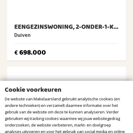
Cv-ketel
CV Ketel
REMEHA - Tzerra ace 39c cw5 combiketel, 2022, Huur
EENGEZINSWONING, 2-ONDER-1-KAPWONING
BUITENRUIMTE
Duiven
Ligging
698.000
€
Aan rustige weg, In woonwijk
Tuin
Achtertuin, Voortuin
Achtertuin
2
171m
(19,2m diep en 8,9m breed)
Cookie voorkeuren
Ligging tuin
De website van Makelaarsland gebruikt analytische cookies (en
noorden
andere technieken) en verzamelt daarmee informatie over het
gebruik van de website om deze te kunnen analyseren. Verder
BERGRUIMTE
gebruiken wij tracking cookies waarmee wij jouw websitegedrag
onderzoeken, de website verbeteren, markt- en doelgroep
Soort berging
analyses uitvoeren en voor het gebruik van social media en online