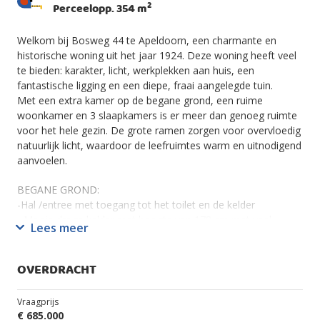
2
Perceelopp. 354 m
Welkom bij Bosweg 44 te Apeldoorn, een charmante en
historische woning uit het jaar 1924. Deze woning heeft veel
te bieden: karakter, licht, werkplekken aan huis, een
fantastische ligging en een diepe, fraai aangelegde tuin.
Met een extra kamer op de begane grond, een ruime
woonkamer en 3 slaapkamers is er meer dan genoeg ruimte
voor het hele gezin. De grote ramen zorgen voor overvloedig
natuurlijk licht, waardoor de leefruimtes warm en uitnodigend
aanvoelen.
BEGANE GROND:
-Hal /entree met toegang tot het toilet en de kelder
- Mooie droge kelder met hoogte van 178 cm met veel
Lees meer
bergruimte en CV-opstelling (Remeha Tzerra Ace 2022)
- L-vormige woonkamer met een erker aan de voorzijde en
een schuifpui naar de achtertuin
OVERDRACHT
- Ruime, moderne en halfopen keuken (2014) met diverse
inbouwapparatuur, waaronder een SMEG-fornuis,
Vraagprijs
combimagnetron, afzuigkap, vaatwasser (2020) en
€ 685.000