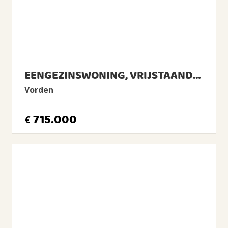
5 kamers (waarvan 3 slaapkamers)
Aantal badkamers
1 badkamer en 1 apart toilet
Badkamervoorzieningen
Ligbad, toilet, wastafel, inloopdouche
EENGEZINSWONING, VRIJSTAANDE WONING
Voorzieningen
TV kabel, Rookkanaal, Glasvezel kabel
Vorden
ENERGIE
715.000
€
Energielabel
C
Isolatie
Dakisolatie, Muurisolatie, Gedeeltelijk dubbel glas,
Voorzetramen
Verwarming
Cv-ketel, Openhaard
Warm water