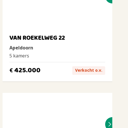
VAN ROEKELWEG 22
Apeldoorn
5 kamers
425.000
€
Verkocht o.v.