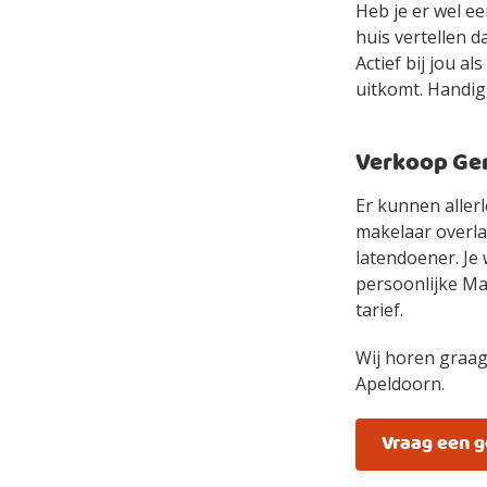
Heb je er wel e
huis vertellen d
Actief bij jou a
uitkomt. Handig,
Verkoop Gem
Er kunnen allerl
makelaar overlaa
latendoener. Je 
persoonlijke Mak
tarief.
Wij horen graag
Apeldoorn.
Vraag een 