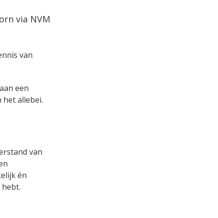
oorn via NVM
kennis van
s aan een
het allebei.
verstand van
een
lijk én
 hebt.