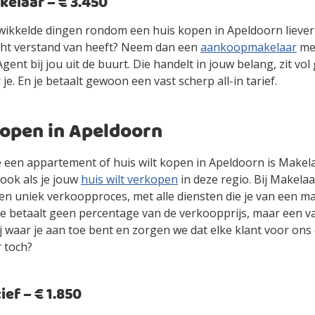
laar – € 3.450
gewikkelde dingen rondom een huis kopen in Apeldoorn liever
cht verstand van heeft? Neem dan een
aankoopmakelaar
mee
ent bij jou uit de buurt. Die handelt in jouw belang, zit vol
 je. En je betaalt gewoon een vast scherp all-in tarief.
kopen in Apeldoorn
je een appartement of huis wilt kopen in Apeldoorn is Makel
ook als je jouw
huis wilt verkopen
in deze regio. Bij Makelaa
en uniek verkoopproces, met alle diensten die je van een m
je betaalt geen percentage van de verkoopprijs, maar een vas
jij waar je aan toe bent en zorgen we dat elke klant voor ons
r toch?
ef – € 1.850