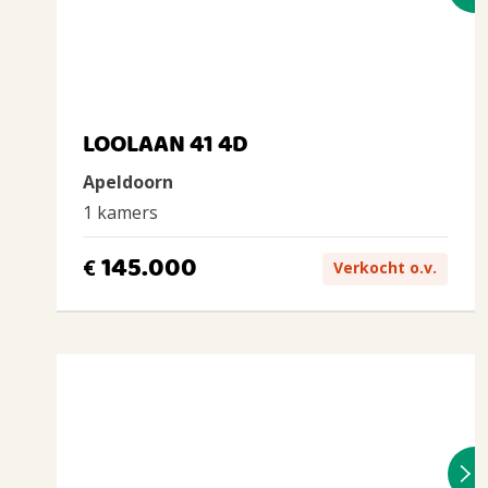
LOOLAAN 41 4D
Apeldoorn
1 kamers
145.000
€
Verkocht o.v.