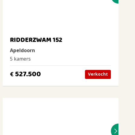
RIDDERZWAM 152
Apeldoorn
5 kamers
527.500
€
Verkocht