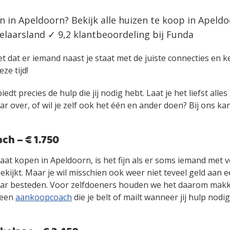
n in Apeldoorn? Bekijk alle huizen te koop in Apeld
laarsland ✓ 9,2 klantbeoordeling bij Funda
et dat er iemand naast je staat met de juiste connecties en 
eze tijd!
edt precies de hulp die jij nodig hebt. Laat je het liefst alle
over, of wil je zelf ook het één en ander doen? Bij ons kan 
h – € 1.750
gaat kopen in Apeldoorn, is het fijn als er soms iemand met 
kijkt. Maar je wil misschien ook weer niet teveel geld aan 
r besteden. Voor zelfdoeners houden we het daarom makke
 een
aankoopcoach
die je belt of mailt wanneer jij hulp nodig