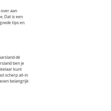
 over aan
. Dat is een
 goede tips en
aarsland dé
rsland ben je
akelaar kunt
t scherp all-in
 even belangrijk