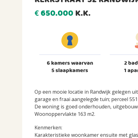
KERKSTRAAT 32 RANDWIJ
650.000
K.K.
€
6 kamers waarvan
2 ba
5 slaapkamers
1 apa
Op een mooie locatie in Randwijk gelege
garage en fraai aangelegde tuin; perceel 551
De woning is goed onderhouden, uitgebouwd
Woonoppervlakte 163 m2.
Kenmerken:
Karakteristieke woonkamer ensuite met glas