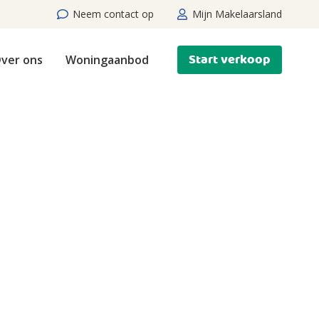
Neem contact op
Mijn Makelaarsland
Start verkoop
ver ons
Woningaanbod