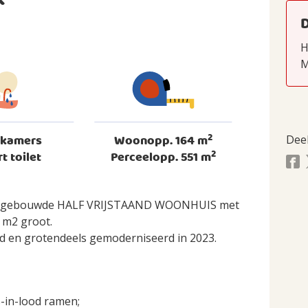
K
H
M
2
dkamers
Woonopp. 164 m
Dee
2
rt toilet
Perceelopp. 551 m
n uitgebouwde HALF VRIJSTAAND WOONHUIS met
 m2 groot.
 en grotendeels gemoderniseerd in 2023.
-in-lood ramen;