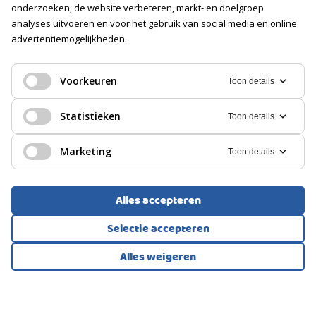
Soort
onderzoeken, de website verbeteren, markt- en doelgroep
Openbaar parkeren, Op eigen terrein
analyses uitvoeren en voor het gebruik van social media en online
advertentiemogelijkheden.
EENGEZINSWONING, GESCHAKELDE WONING
Amersfoort
Voorkeuren
Toon details
675.000
Statistieken
Toon details
€
Marketing
Toon details
Alles accepteren
Selectie accepteren
Alles weigeren
Bekijk alle foto's
1
/84