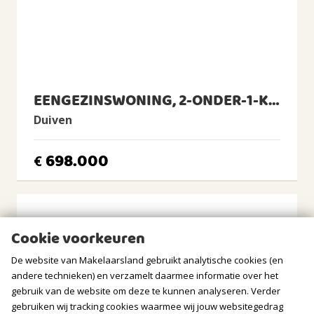
Tuin
Tuin rondom
Balkon/Dakterras
Balkon aanwezig
BERGRUIMTE
EENGEZINSWONING, 2-ONDER-1-KAPWONING
Duiven
Soort berging
Vrijstaand steen
698.000
€
Voorzieningen
Voorzien van elektra
GARAGE
Cookie voorkeuren
Soort
Geen garage
De website van Makelaarsland gebruikt analytische cookies (en
andere technieken) en verzamelt daarmee informatie over het
PARKEREN
gebruik van de website om deze te kunnen analyseren. Verder
gebruiken wij tracking cookies waarmee wij jouw websitegedrag