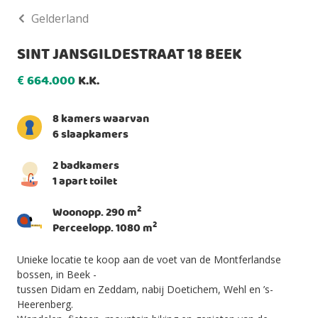
Gelderland
SINT JANSGILDESTRAAT 18 BEEK
664.000
K.K.
€
8 kamers waarvan
6 slaapkamers
2 badkamers
1 apart toilet
2
Woonopp. 290 m
2
Perceelopp. 1080 m
Unieke locatie te koop aan de voet van de Montferlandse
bossen, in Beek -
tussen Didam en Zeddam, nabij Doetichem, Wehl en ’s-
Heerenberg.