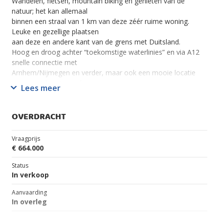
Wandelen, fietsen, mountain biking en genieten van de
natuur; het kan allemaal
binnen een straal van 1 km van deze zéér ruime woning.
Leuke en gezellige plaatsen
aan deze en andere kant van de grens met Duitsland.
Hoog en droog achter “toekomstige waterlinies” en via A12
snelle connectie met
Arnhem/Nijmegen en verder, maar ook een mooie locatie
om vanuit huis te werken.
Lees meer
De woning biedt een scala aan mogelijkheden: een gezin met
inwonende
grootouders, voordeurdelers, kantoor aan huis
OVERDRACHT
Benedenverdieping:
Vraagprijs
? Entree via inrit noordzijde van de woning
€ 664.000
? Entreehal met kast onder trap naar 1 e verdieping
? Grote multifunctionele kamer, geschikt voor
Status
kantoor/bibliotheek/lesruimte
In verkoop
? Tuinhal met toiletruimte + fonteintje
Aanvaarding
? Ruime keuken met groot AGA fornuis
In overleg
? Grote woonkamer met uitzicht op Montferlandse bossen en
tuin aan voor- en