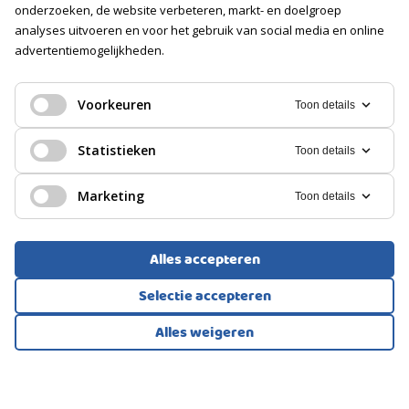
Soort
onderzoeken, de website verbeteren, markt- en doelgroep
Vrijstaand steen
analyses uitvoeren en voor het gebruik van social media en online
advertentiemogelijkheden.
Voorzieningen
EENGEZINSWONING, 2-ONDER-1-KAPWONING
Elektra, Elektrische deur
Rolde
Voorkeuren
Toon details
PARKEREN
375.000
Statistieken
Toon details
€
Soort
Op eigen terrein
Marketing
Toon details
Alles accepteren
Selectie accepteren
Alles weigeren
Bekijk alle foto's
1
/61