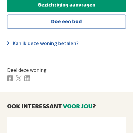
Bezichtiging aanvragen
Externe bergruimte
2
42m
Doe een bod
Overig inpandige ruimte
2
5m
Perceeloppervlakte
2
432m
Kan ik deze woning betalen?
Inhoud
3
364m
Deel deze woning
INDELING
Aantal kamers
4 kamers (waarvan 3 slaapkamers)
Aantal badkamers
OOK INTERESSANT
VOOR JOU
?
1 badkamer en 1 apart toilet
Badkamervoorzieningen
Toilet, douche, wastafel, wastafelmeubel