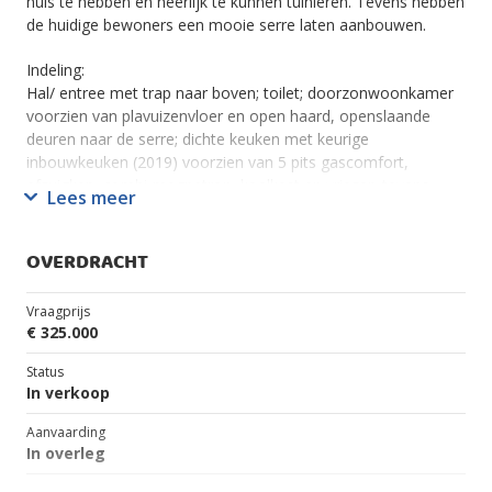
huis te hebben en heerlijk te kunnen tuinieren. Tevens hebben
de huidige bewoners een mooie serre laten aanbouwen.
Indeling:
Hal/ entree met trap naar boven; toilet; doorzonwoonkamer
voorzien van plavuizenvloer en open haard, openslaande
deuren naar de serre; dichte keuken met keurige
inbouwkeuken (2019) voorzien van 5 pits gascomfort,
afzuigkap, combi-magnetron, koelkast en vriezer, tevens
Lees meer
vindt u hier de witgoedaansluiting en heeft de keuken een
close-in boiler voor het warme water; Serre/ tuinkamer.
OVERDRACHT
1e Verdieping:
Overloop; 3 slaapkamers waarvan 1 met deur naar balkon;
Vraagprijs
moderne badkamer met douche, 2e toilet en wastafel met
€ 325.000
meubel.
Status
2e Verdieping:
In verkoop
Middels vlizotrap bereikt u de ruime bergzolder. Hier is ook de
Aanvaarding
opstelplaats van de cv ketel.
In overleg
Bijzonderheden: