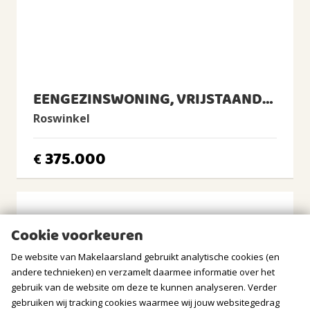
Ligging
Aan rustige weg, In woonwijk, Beschutte ligging
Tuin
Achtertuin, Voortuin, Zijtuin
Zijtuin
2
135m
(15,0m diep en 9,0m breed)
EENGEZINSWONING, VRIJSTAANDE WONING
Roswinkel
Ligging tuin
noorden, westen, noordwesten
375.000
€
Balkon/Dakterras
Balkon aanwezig
BERGRUIMTE
Cookie voorkeuren
Soort berging
Vrijstaand hout
De website van Makelaarsland gebruikt analytische cookies (en
andere technieken) en verzamelt daarmee informatie over het
GARAGE
gebruik van de website om deze te kunnen analyseren. Verder
gebruiken wij tracking cookies waarmee wij jouw websitegedrag