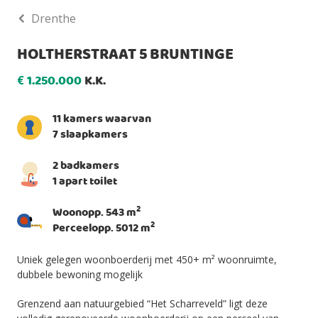
Drenthe
HOLTHERSTRAAT 5 BRUNTINGE
1.250.000
K.K.
€
11 kamers waarvan
7 slaapkamers
2 badkamers
1 apart toilet
2
Woonopp. 543 m
2
Perceelopp. 5012 m
Uniek gelegen woonboerderij met 450+ m² woonruimte,
dubbele bewoning mogelijk
Grenzend aan natuurgebied “Het Scharreveld” ligt deze