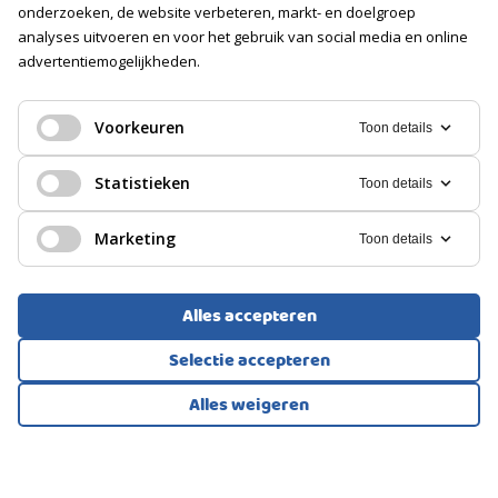
Parkeerplaatsen voor 4 auto’s + 2 inpandig
onderzoeken, de website verbeteren, markt- en doelgroep
Voorzieningen
analyses uitvoeren en voor het gebruik van social media en online
Elektra, Water
Afsluiter
advertentiemogelijkheden.
Een plek die niet alleen bijzonder is om te zien, maar vooral
Isolatie
EENGEZINSWONING, VRIJSTAANDE WONING
Dakisolatie
om te ervaren — met ruimte voor meerdere woonvormen en
een levensstijl waarin natuur, vrijheid en duurzaamheid
Veenendaal
Voorkeuren
Toon details
centraal staan.
PARKEREN
1.200.000
Statistieken
Toon details
€
Soort
Op eigen terrein
Marketing
Toon details
Alles accepteren
Selectie accepteren
Alles weigeren
Bekijk alle foto's
1
/100