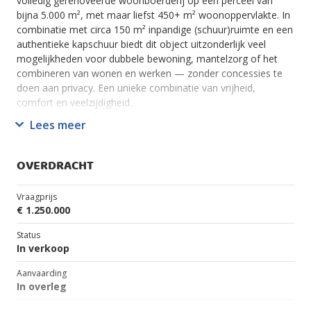
volledig gerenoveerde woonboerderij op een perceel van
bijna 5.000 m², met maar liefst 450+ m² woonoppervlakte. In
combinatie met circa 150 m² inpandige (schuur)ruimte en een
authentieke kapschuur biedt dit object uitzonderlijk veel
mogelijkheden voor dubbele bewoning, mantelzorg of het
combineren van wonen en werken — zonder concessies te
doen aan privacy. Een unieke combinatie van vrijheid,
comfort en veelzijdigheid.
Lees meer
De woning is door de jaren heen goed onderhouden en biedt
direct comfortabele bewoning, met ruimte voor verdere
invulling naar eigen wens. De keuken is in 2023 volledig
OVERDRACHT
vernieuwd.
De indeling leent zich uitstekend voor dubbele bewoning,
Vraagprijs
waarbij beide delen een eigen woonfunctie kunnen hebben.
€ 1.250.000
De tuin is ecologisch ingericht, beschikt over meerdere
Status
terrassen en een grote veranda, en biedt volop
In verkoop
mogelijkheden voor een zelfvoorzienende levensstijl. Met
Aanvaarding
onder andere een permacultuur moes-, kruiden- en
In overleg
bloementuin, bosvruchten en diverse fruit- en notenbomen is
hier een rijk en levendig ecosysteem ontstaan.