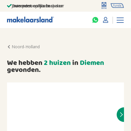
Jouw persoonlijke makelaar
Duizenden euro's besparen
Prominent op funda
Noord-Holland
We hebben
2 huizen
in
Diemen
gevonden.