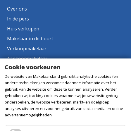
Over ons
In de pers
Huis verkopen
Makelaar in de buurt
Verkoopmakelaar
Aankoopmakelaar
Cookie voorkeuren
Contact
De website van Makelaarsland gebruikt analytische cookies (en
Vacatures
andere technieken) en verzamelt daarmee informatie over het
gebruik van de website om deze te kunnen analyseren. Verder
Volg ons
gebruiken wij tracking cookies waarmee wij jouw websitegedrag
onderzoeken, de website verbeteren, markt- en doelgroep
analyses uitvoeren en voor het gebruik van social media en online
advertentiemogelijkheden.