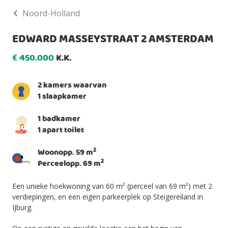
Noord-Holland
EDWARD MASSEYSTRAAT 2 AMSTERDAM
450.000
K.K.
€
2 kamers waarvan
1 slaapkamer
1 badkamer
1 apart toilet
2
Woonopp. 59 m
2
Perceelopp. 69 m
Een unieke hoekwoning van 60 m² (perceel van 69 m²) met 2
verdiepingen, en een eigen parkeerplek op Steigereiland in
IJburg.