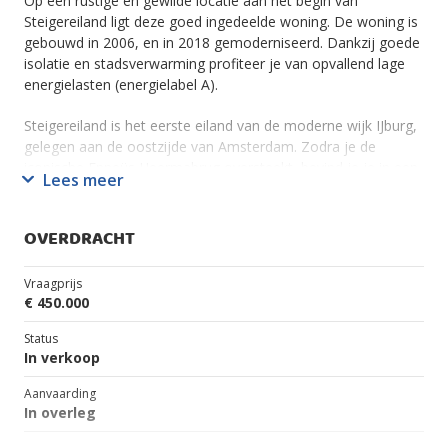
Op een rustige en gewilde locatie aan het begin van
Steigereiland ligt deze goed ingedeelde woning. De woning is
gebouwd in 2006, en in 2018 gemoderniseerd. Dankzij goede
isolatie en stadsverwarming profiteer je van opvallend lage
energielasten (energielabel A).
Steigereiland is het eerste eiland van de moderne wijk IJburg,
gelegen aan de oostzijde van Amsterdam. Zodra je de
iconische Enneüs Heermabrug oversteekt, bevind je je in een
Lees meer
uniek stadsdeel waar water, architectuur en rust
samenkomen. Op korte afstand van de woning ligt het
Diemerpark, de winkels bij de IJburglaan en tram 26 richting
OVERDRACHT
Centraal Station. Ook alle andere voorzieningen, zoals
scholen, sportfaciliteiten en recreatie zijn dichtbij.
Vraagprijs
De ringweg A-10 is goed en snel te bereiken.
€ 450.000
Vanaf +-15u kun je heerlijk in de zon zitten in je eigen
Status
voortuin. (lente/zomer)
In verkoop
Aanvaarding
Indeling:
In overleg
Op de begane grond bevinden zich een ruime slaapkamer,
een moderne badkamer, een separaat toilet, en een