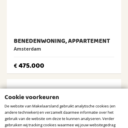
center
31m
(5,2m diep en 6,0m breed)
* Energy label A
Ligging tuin
* Move-in ready, no renovations needed
noorden, westen, noordwesten
* Corner house
BERGRUIMTE
Non-self-occupancy clause will be included in the purchase
contract.
BENEDENWONING, APPARTEMENT
GARAGE
Amsterdam
Soort
Geen garage
475.000
€
PARKEREN
Soort
Betaald parkeren, Parkeervergunningen
Cookie voorkeuren
De website van Makelaarsland gebruikt analytische cookies (en
andere technieken) en verzamelt daarmee informatie over het
gebruik van de website om deze te kunnen analyseren. Verder
gebruiken wij tracking cookies waarmee wij jouw websitegedrag