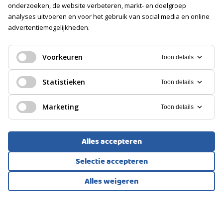
onderzoeken, de website verbeteren, markt- en doelgroep
analyses uitvoeren en voor het gebruik van social media en online
advertentiemogelijkheden.
GALERIJFLAT, APPARTEMENT
Amsterdam
Voorkeuren
Toon details
475.000
Statistieken
Toon details
€
Marketing
Toon details
Alles accepteren
Selectie accepteren
Alles weigeren
Bekijk alle foto's
1
/32