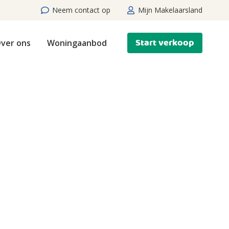
Neem contact op
Mijn Makelaarsland
Start verkoop
ver ons
Woningaanbod