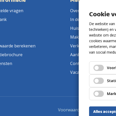
informatie
Makelaarsland
telde vragen
Over ons
Cookie 
ank
In de pers
De website van 
Huis verkopen
technieken) en 
website om deze
Makelaar in de buurt
cookies waarme
waarde berekenen
Verkoopmakelaar
verbeteren, mar
van social medi
tiebrochure
Aankoopmakelaar
ensten
Contact
Voor
Vacatures
Stat
Mark
Voorwaarden
Privacyverkla
Alles accep