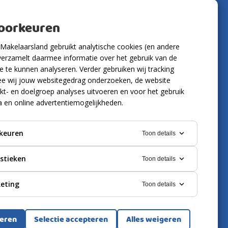
Volg ons
voorkeuren
Makelaarsland gebruikt analytische cookies (en andere
verzamelt daarmee informatie over het gebruik van de
 te kunnen analyseren. Verder gebruiken wij tracking
e wij jouw websitegedrag onderzoeken, de website
kt- en doelgroep analyses uitvoeren en voor het gebruik
a en online advertentiemogelijkheden.
keuren
Toon details
istieken
Toon details
eting
Toon details
ring
Cookies
teren
Selectie accepteren
Alles weigeren