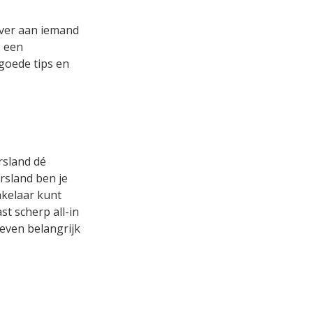
over aan iemand
s een
 goede tips en
rsland dé
rsland ben je
akelaar kunt
t scherp all-in
 even belangrijk