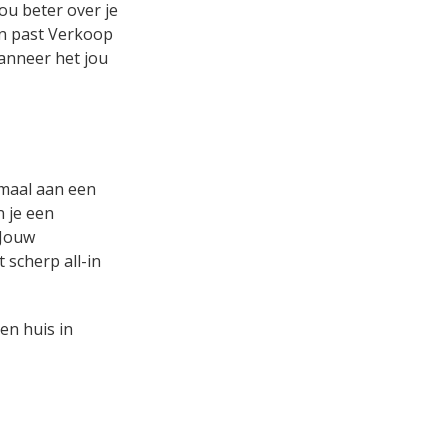
ou beter over je
 en past Verkoop
wanneer het jou
emaal aan een
n je een
 Jouw
 scherp all-in
en huis in