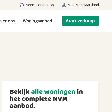
Neem contact op
Mijn Makelaarsland
Start verkoop
ver ons
Woningaanbod
Bekijk
alle woningen
in
het complete NVM
aanbod.