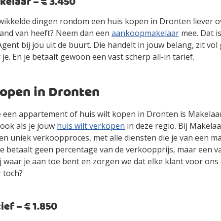
laar – € 3.450
gewikkelde dingen rondom een huis kopen in Dronten liever 
stand van heeft? Neem dan een
aankoopmakelaar
mee. Dat i
ent bij jou uit de buurt. Die handelt in jouw belang, zit vol
 je. En je betaalt gewoon een vast scherp all-in tarief.
kopen in Dronten
je een appartement of huis wilt kopen in Dronten is Makelaa
ook als je jouw
huis wilt verkopen
in deze regio. Bij Makelaa
en uniek verkoopproces, met alle diensten die je van een m
je betaalt geen percentage van de verkoopprijs, maar een vas
jij waar je aan toe bent en zorgen we dat elke klant voor ons
r toch?
ef – € 1.850