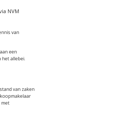
 via NVM
kennis van
s aan een
het allebei.
erstand van zaken
aankoopmakelaar
r met