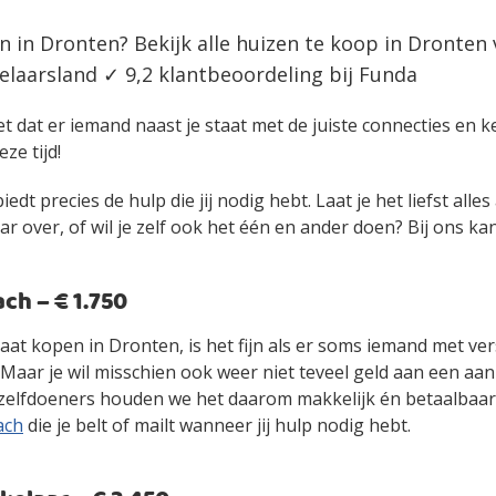
n in Dronten? Bekijk alle huizen te koop in Dronten
laarsland ✓ 9,2 klantbeoordeling bij Funda
et dat er iemand naast je staat met de juiste connecties en 
eze tijd!
edt precies de hulp die jij nodig hebt. Laat je het liefst alle
over, of wil je zelf ook het één en ander doen? Bij ons kan 
h – € 1.750
gaat kopen in Dronten, is het fijn als er soms iemand met v
. Maar je wil misschien ook weer niet teveel geld aan een 
zelfdoeners houden we het daarom makkelijk én betaalbaa
ach
die je belt of mailt wanneer jij hulp nodig hebt.