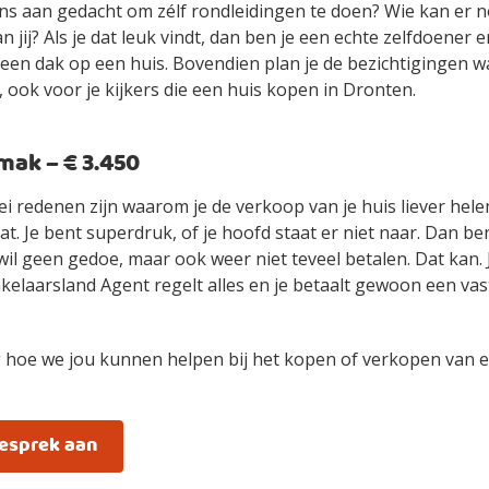
ens aan gedacht om zélf rondleidingen te doen? Wie kan er n
an jij? Als je dat leuk vindt, dan ben je een echte zelfdoener
ls een dak op een huis. Bovendien plan je de bezichtigingen 
 ook voor je kijkers die een huis kopen in Dronten.
ak – € 3.450
ei redenen zijn waarom je de verkoop van je huis liever hel
t. Je bent superdruk, of je hoofd staat er niet naar. Dan be
wil geen gedoe, maar ook weer niet teveel betalen. Dat kan.
elaarsland Agent regelt alles en je betaalt gewoon een vast
 hoe we jou kunnen helpen bij het kopen of verkopen van e
gesprek aan