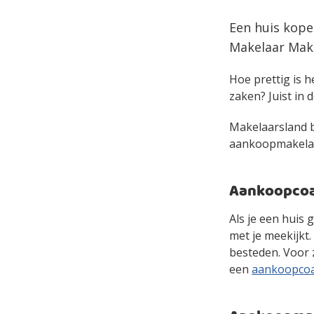
Een huis kope
Makelaar Make
Hoe prettig is h
zaken? Juist in d
Makelaarsland bi
aankoopmakelaar 
Aankoopcoac
Als je een huis 
met je meekijkt
besteden. Voor 
een
aankoopco